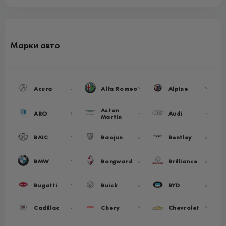
Марки авто
Acura
Alfa Romeo
Alpine
Aston
ARO
Audi
Martin
BAIC
Baojun
Bentley
BMW
Borgward
Brilliance
Bugatti
Buick
BYD
Cadillac
Chery
Chevrolet