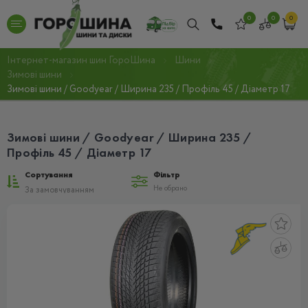
0
0
0
Інтернет-магазин шин ГороШина
Шини
Зимові шини
Зимові шини / Goodyear / Ширина 235 / Профіль 45 / Діаметр 17
Зимові шини / Goodyear / Ширина 235 /
Профіль 45 / Діаметр 17
Сортування
Фільтр
Не обрано