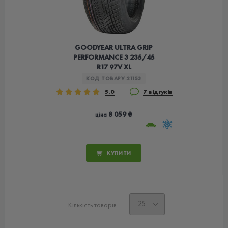
GOODYEAR ULTRA GRIP
PERFORMANCE 3 235/45
R17 97V XL
КОД ТОВАРУ:
21153
5.0
7 відгуків
8 059 ₴
ціна
КУПИТИ
Кількість товарів