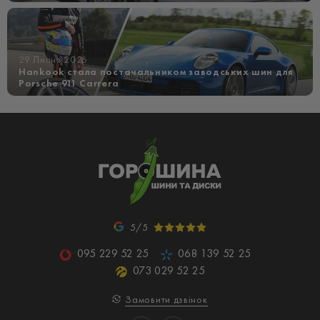
29 Липня 2026
Hankook стала постачальником заводських шин для
Porsche 911 Carrera
5/5
095 229 52 25
068 139 52 25
073 029 52 25
Замовити дзвінок