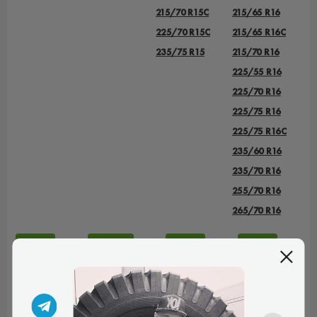
215/70 R15C
215/65 R16
225/70 R15C
215/65 R16C
235/75 R15
215/70 R16
225/55 R16
225/70 R16
225/75 R16
225/75 R16С
235/60 R16
235/70 R16
255/70 R16
265/70 R16
R17
R17.5
R18
R19
205/50 R17
215/75 R17.5
215/45 R18
155/70 R19
215/45 R17
235/75 R17.5
215/55 R18
235/45 R19