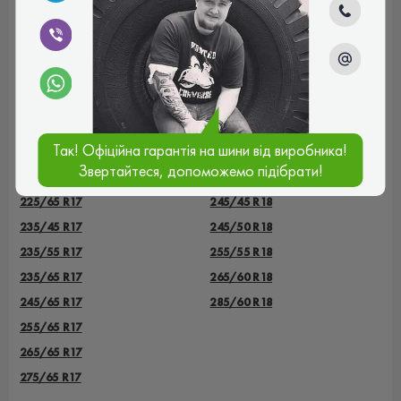
215/50 R17
245/70 R17.5
225/40 R18
235/50 R19
215/55 R17
225/55 R18
235/55 R19
215/60 R17
225/60 R18
245/45 R19
215/65 R17
235/40 R18
245/55 R19
225/45 R17
235/45 R18
255/35 R19
225/50 R17
235/50 R18
255/50 R19
Так! Офіційна гарантія на шини від виробника!
225/55 R17
235/55 R18
255/55 R19
Звертайтеся, допоможемо підібрати!
225/60 R17
235/60 R18
265/50 R19
225/65 R17
245/45 R18
235/45 R17
245/50 R18
235/55 R17
255/55 R18
235/65 R17
265/60 R18
245/65 R17
285/60 R18
255/65 R17
265/65 R17
275/65 R17