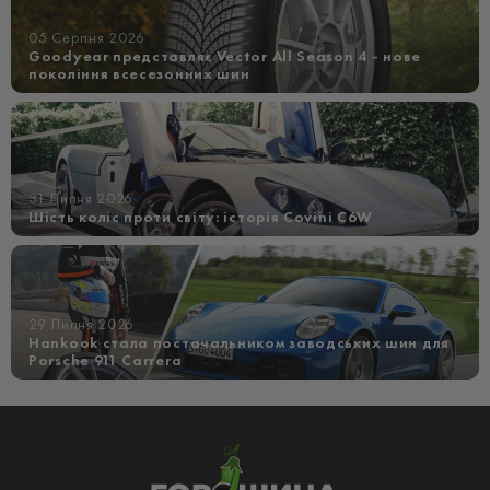
05 Серпня 2026
Goodyear представляє Vector All Season 4 - нове
покоління всесезонних шин
31 Липня 2026
Шість коліс проти світу: історія Covini C6W
29 Липня 2026
Hankook стала постачальником заводських шин для
Porsche 911 Carrera