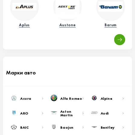
Aplus
Austone
Barum
Марки авто
Acura
Alfa Romeo
Alpine
Aston
ARO
Audi
Martin
BAIC
Baojun
Bentley