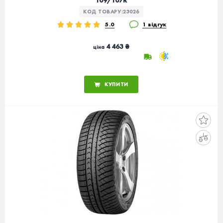
109/107R
КОД ТОВАРУ:
23026
5.0
1 відгук
4 463 ₴
ціна
КУПИТИ