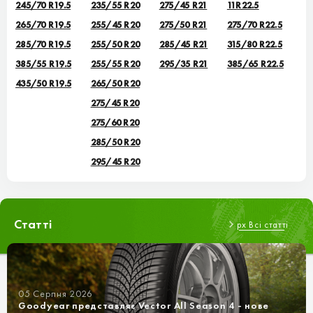
245/70 R19.5
235/55 R20
275/45 R21
11R22.5
265/70 R19.5
255/45 R20
275/50 R21
275/70 R22.5
285/70 R19.5
255/50 R20
285/45 R21
315/80 R22.5
385/55 R19.5
255/55 R20
295/35 R21
385/65 R22.5
435/50 R19.5
265/50 R20
275/45 R20
275/60 R20
285/50 R20
295/45 R20
Статті
px Всі статті
05 Серпня 2026
Goodyear представляє Vector All Season 4 - нове