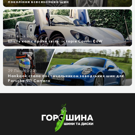
покоління всесезонних шин
31 Липня 2026
Шість коліс проти світу: історія Covini C6W
29 Липня 2026
Hankook стала постачальником заводських шин для
Porsche 911 Carrera