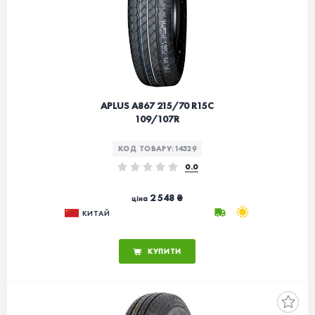
APLUS A867 215/70 R15C
109/107R
КОД ТОВАРУ:
14329
0.0
2 548 ₴
ціна
КИТАЙ
КУПИТИ