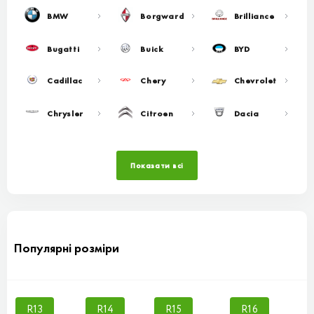
BMW
Borgward
Brilliance
Bugatti
Buick
BYD
Cadillac
Chery
Chevrolet
Chrysler
Citroen
Dacia
Показати всі
Популярні розміри
R13
R14
R15
R16