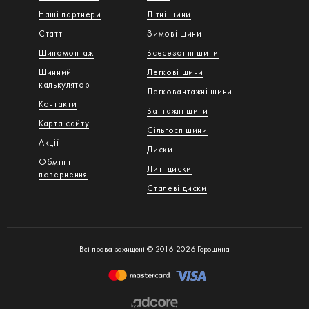
Наші партнери
Літні шини
Статті
Зимові шини
Шиномонтаж
Всесезонні шини
Шинний
Легкові шини
калькулятор
Легковантажнi шини
Контакти
Вантажнi шини
Карта сайту
Сільгосп шини
Акції
Диски
Обмін і
Литі диски
повернення
Сталеві диски
Всі права захищені © 2016-2026 Горошина