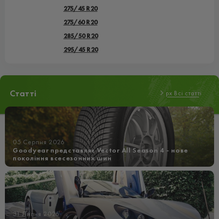
275/45 R20
275/60 R20
285/50 R20
295/45 R20
Статті
px Всі статті
05 Серпня 2026
Goodyear представляє Vector All Season 4 - нове
покоління всесезонних шин
31 Липня 2026