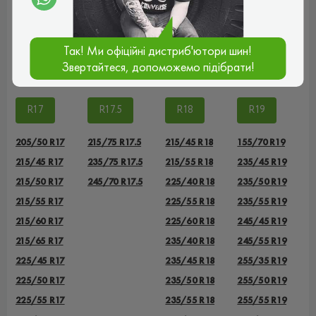
235/60 R16
235/70 R16
Так! Ми офіційні дистриб'ютори шин!
255/70 R16
Звертайтеся, допоможемо підібрати!
265/70 R16
R17
R17.5
R18
R19
205/50 R17
215/75 R17.5
215/45 R18
155/70 R19
215/45 R17
235/75 R17.5
215/55 R18
235/45 R19
215/50 R17
245/70 R17.5
225/40 R18
235/50 R19
215/55 R17
225/55 R18
235/55 R19
215/60 R17
225/60 R18
245/45 R19
215/65 R17
235/40 R18
245/55 R19
225/45 R17
235/45 R18
255/35 R19
225/50 R17
235/50 R18
255/50 R19
225/55 R17
235/55 R18
255/55 R19