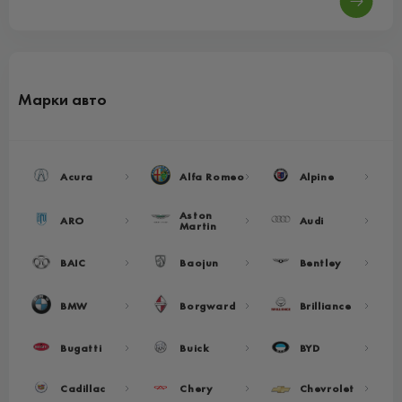
Марки авто
Acura
Alfa Romeo
Alpine
Aston
ARO
Audi
Martin
BAIC
Baojun
Bentley
BMW
Borgward
Brilliance
Bugatti
Buick
BYD
Cadillac
Chery
Chevrolet