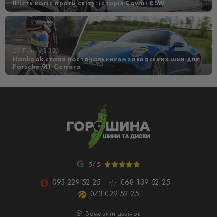
Шість коліс проти світу: історія Covini C6W
29 Липня 2026
Hankook стала постачальником заводських шин для
Porsche 911 Carrera
5/5
095 229 52 25
068 139 52 25
073 029 52 25
Замовити дзвінок