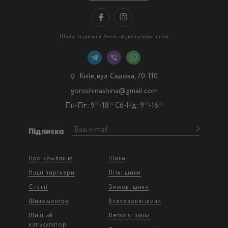
Шини та диски в Києві по доступним цінам
Київ, вул. Садова, 70-110
goroshinashina@gmail.com
Пн-Пт: 9
-18
Сб-Нд: 9
-16
00
00
00
00
Підписка
Про компанію
Шини
Наші партнери
Літні шини
Статті
Зимові шини
Шиномонтаж
Всесезонні шини
Шинний
Легкові шини
калькулятор