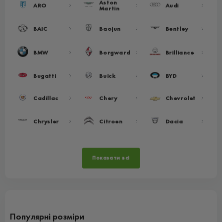
Aston
ARO
Audi
Martin
BAIC
Baojun
Bentley
BMW
Borgward
Brilliance
Bugatti
Buick
BYD
Cadillac
Chery
Chevrolet
Chrysler
Citroen
Dacia
Показати всі
Популярні розміри