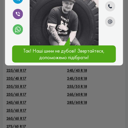
215/50 R17
245/70 R17.5
225/40 R18
235/50 R19
215/55 R17
225/55 R18
235/55 R19
215/60 R17
225/60 R18
245/45 R19
215/65 R17
235/40 R18
245/55 R19
225/45 R17
235/45 R18
255/35 R19
225/50 R17
235/50 R18
255/50 R19
Так! Наші шини не дубові! Звертайтеся,
225/55 R17
235/55 R18
255/55 R19
допоможемо підібрати!
225/60 R17
235/60 R18
265/50 R19
225/65 R17
245/45 R18
235/45 R17
245/50 R18
235/55 R17
255/55 R18
235/65 R17
265/60 R18
245/65 R17
285/60 R18
255/65 R17
265/65 R17
275/65 R17