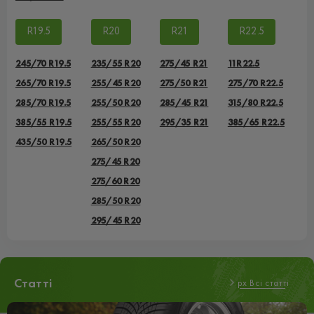
R19.5
R20
R21
R22.5
245/70 R19.5
235/55 R20
275/45 R21
11R22.5
265/70 R19.5
255/45 R20
275/50 R21
275/70 R22.5
285/70 R19.5
255/50 R20
285/45 R21
315/80 R22.5
385/55 R19.5
255/55 R20
295/35 R21
385/65 R22.5
435/50 R19.5
265/50 R20
275/45 R20
275/60 R20
285/50 R20
295/45 R20
Статті
px Всі статті