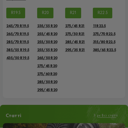
R19.5
R20
R21
R22.5
245/70 R19.5
235/55 R20
275/45 R21
11R22.5
265/70 R19.5
255/45 R20
275/50 R21
275/70 R22.5
285/70 R19.5
255/50 R20
285/45 R21
315/80 R22.5
385/55 R19.5
255/55 R20
295/35 R21
385/65 R22.5
435/50 R19.5
265/50 R20
275/45 R20
275/60 R20
285/50 R20
295/45 R20
Статті
px Всі статті