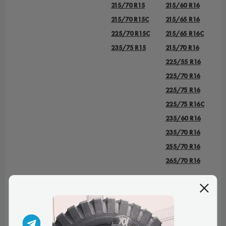
215/70 R15
215/60 R16
215/70 R15C
215/65 R16
225/70 R15C
215/65 R16C
235/75 R15
215/70 R16
225/55 R16
225/70 R16
225/75 R16
225/75 R16С
235/60 R16
235/70 R16
255/70 R16
265/70 R16
R17
R17.5
R18
R19
205/50 R17
215/75 R17.5
215/45 R18
155/70 R19
215/45 R17
235/75 R17.5
215/55 R18
235/45 R19