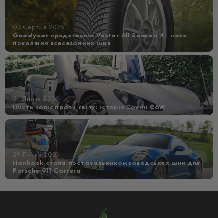
05 Серпня 2026
Goodyear представляє Vector All Season 4 - нове
покоління всесезонних шин
31 Липня 2026
Шість коліс проти світу: історія Covini C6W
29 Липня 2026
Hankook стала постачальником заводських шин для
Porsche 911 Carrera