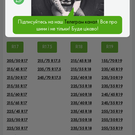
235/60 R16
235/70 R16
Підписуйтесь на наш
Телеграм канал
! Все про
255/70 R16
шини і не тільки! Буде цікаво!
265/70 R16
R17
R17.5
R18
R19
205/50 R17
215/75 R17.5
215/45 R18
155/70 R19
215/45 R17
235/75 R17.5
215/55 R18
235/45 R19
215/50 R17
245/70 R17.5
225/40 R18
235/50 R19
215/55 R17
225/55 R18
235/55 R19
215/60 R17
225/60 R18
245/45 R19
215/65 R17
235/40 R18
245/55 R19
225/45 R17
235/45 R18
255/35 R19
225/50 R17
235/50 R18
255/50 R19
225/55 R17
235/55 R18
255/55 R19