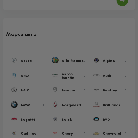
Марки авто
Acura
Alfa Romeo
Alpine
Aston
ARO
Audi
Martin
BAIC
Baojun
Bentley
BMW
Borgward
Brilliance
Bugatti
Buick
BYD
Cadillac
Chery
Chevrolet