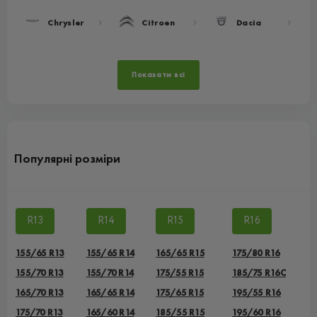
Chrysler
Citroen
Dacia
Показати всі
Популярні розміри
R13
R14
R15
R16
155/65 R13
155/65 R14
165/65 R15
175/80 R16
155/70 R13
155/70 R14
175/55 R15
185/75 R16C
165/70 R13
165/65 R14
175/65 R15
195/55 R16
175/70 R13
165/60 R14
185/55 R15
195/60 R16