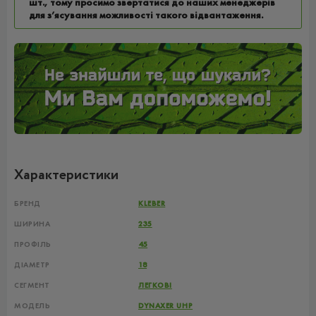
шт., тому просимо звертатися до наших менеджерів
для з’ясування можливості такого відвантаження.
Характеристики
БРЕНД
KLEBER
ШИРИНА
235
ПРОФІЛЬ
45
ДІАМЕТР
18
СЕГМЕНТ
ЛЕГКОВІ
МОДЕЛЬ
DYNAXER UHP