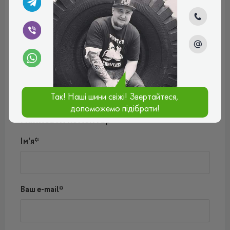
Илья
Шины нормальные, удачно сбалансированные,
повороты плавно проходят, хорошо держат дорогу. В
общем доволен выбором.
Рейтинг:
(5.0)
10.05.2024, 14:14
Так! Наші шини свіжі! Звертайтеся,
допоможемо підібрати!
Написати коментар
Ім'я*
Ваш e-mail*