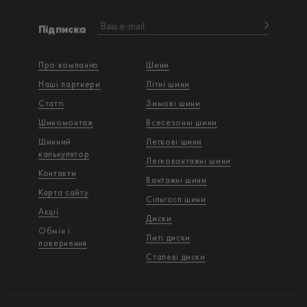
Підписка
Про компанію
Шини
Наші партнери
Літні шини
Статті
Зимові шини
Шиномонтаж
Всесезонні шини
Шинний
Легкові шини
калькулятор
Легковантажнi шини
Контакти
Вантажнi шини
Карта сайту
Сільгосп шини
Акції
Диски
Обмін і
Литі диски
повернення
Сталеві диски