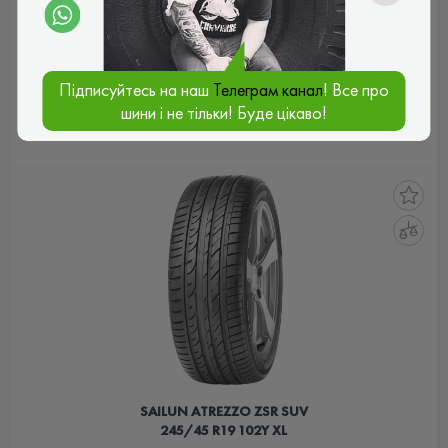
5.0
5 відгуків
5 832 ₴
ціна
ЧЕХІЯ
СЛОВАЧЧИНА
Підписуйтесь на наш
Телеграм канал
! Все про
шини і не тільки! Буде цікаво!
КУПИТИ
SAILUN ATREZZO ZSR SUV
245/45 R19 102Y XL