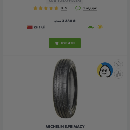
КОД ТОВАРУ:
32572
5.0
1 відгук
3 330 ₴
ціна
КИТАЙ
КУПИТИ
MICHELIN E.PRIMACY