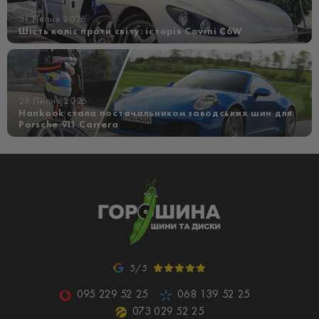
31 Липня 2026
Шість коліс проти світу: історія Covini C6W
29 Липня 2026
Hankook стала постачальником заводських шин для
Porsche 911 Carrera
5/5
095 229 52 25
068 139 52 25
073 029 52 25