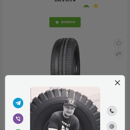
8 073 ₴
ціна
КУПИТИ
MATADOR HECTORRA 5
245/45 R19 102Y XL
КОД ТОВАРУ:
23609