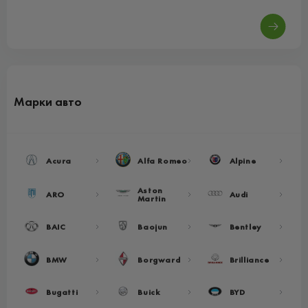
Марки авто
Acura
Alfa Romeo
Alpine
Aston
ARO
Audi
Martin
BAIC
Baojun
Bentley
BMW
Borgward
Brilliance
Bugatti
Buick
BYD