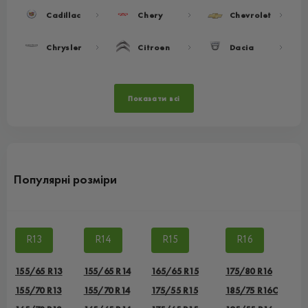
Cadillac
Chery
Chevrolet
Chrysler
Citroen
Dacia
Показати всі
Популярні розміри
R13
R14
R15
R16
155/65 R13
155/65 R14
165/65 R15
175/80 R16
155/70 R13
155/70 R14
175/55 R15
185/75 R16C