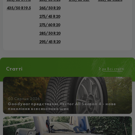
435/50 R19.5
265/50 R20
275/45 R20
275/60 R20
285/50 R20
295/45 R20
Статті
px Всі статті
05 Серпня 2026
Goodyear представляє Vector All Season 4 - нове
покоління всесезонних шин