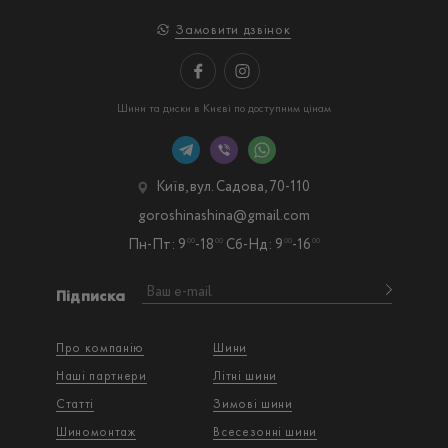
Замовити дзвінок
Шини та диски в Києві по доступним цінам
Київ, вул. Садова, 70-110
goroshinashina@gmail.com
Пн-Пт: 9
-18
Сб-Нд: 9
-16
00
00
00
00
Підписка
Про компанію
Шини
Наші партнери
Літні шини
Статті
Зимові шини
Шиномонтаж
Всесезонні шини