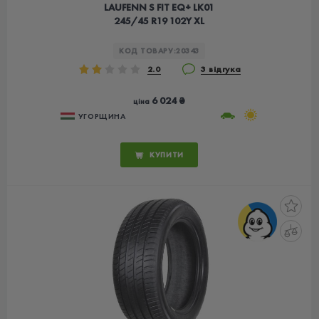
LAUFENN S FIT EQ+ LK01
245/45 R19 102Y XL
КОД ТОВАРУ:
20343
2.0
3 відгука
6 024 ₴
ціна
УГОРЩИНА
КУПИТИ