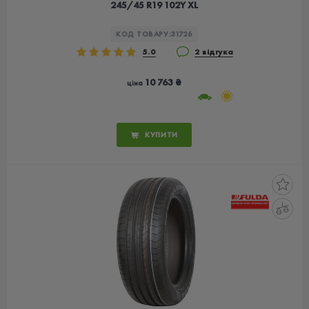
245/45 R19 102Y XL
КОД ТОВАРУ:
31726
5.0
2 відгука
10 763 ₴
ціна
КУПИТИ