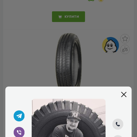
КУПИТИ
MICHELIN E.PRIMACY
215/60 R17 96H
КОД ТОВАРУ:
26678
5.0
2 відгука