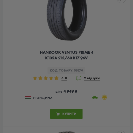
HANKOOK VENTUS PRIME 4
K135A 215/60 R17 96V
КОД ТОВАРУ:
18879
5.0
2 відгука
4 949 ₴
ціна
УГОРЩИНА
КУПИТИ