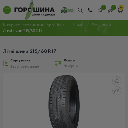
0
0
0
Інтернет-магазин шин ГороШина
Шини
Літні шини
Літні шини 215/60 R17
Літні шини 215/60 R17
Сортування
Фільтр
Не обрано