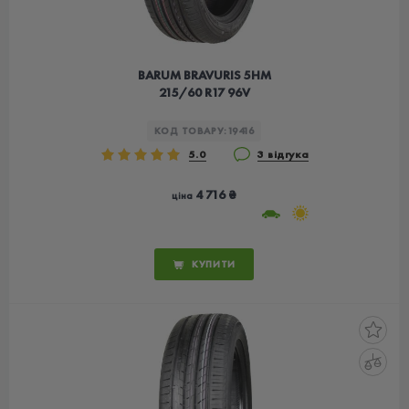
BARUM BRAVURIS 5HM
215/60 R17 96V
КОД ТОВАРУ:
19416
5.0
3 відгука
4 716 ₴
ціна
КУПИТИ