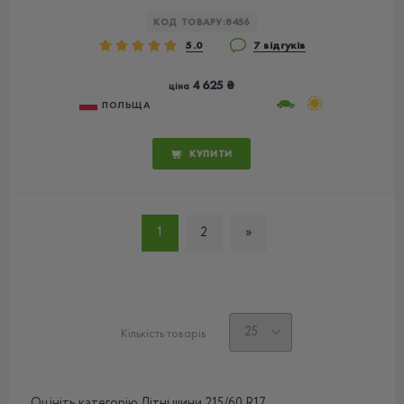
КОД ТОВАРУ:
8456
5.0
7 відгуків
4 625 ₴
ціна
ПОЛЬЩА
КУПИТИ
1
2
»
Кількість товарів
Оцініть категорію Літні шини 215/60 R17