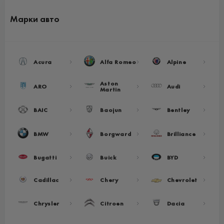
Марки авто
Acura
Alfa Romeo
Alpine
Aston
ARO
Audi
Martin
BAIC
Baojun
Bentley
BMW
Borgward
Brilliance
Bugatti
Buick
BYD
Cadillac
Chery
Chevrolet
Chrysler
Citroen
Dacia