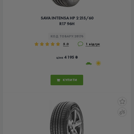
SAVA INTENSA HP 2 215/60
R17 96H
КОД ТОВАРУ:
28176
5.0
1 відгук
4 195 ₴
ціна
КУПИТИ