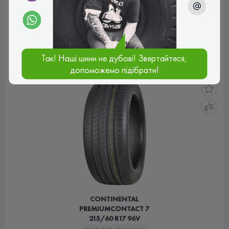
5 959 ₴
ціна
КУПИТИ
Так! Наші шини не дубові! Звертайтеся,
допоможемо підібрати!
CONTINENTAL
PREMIUMCONTACT 7
215/60 R17 96V