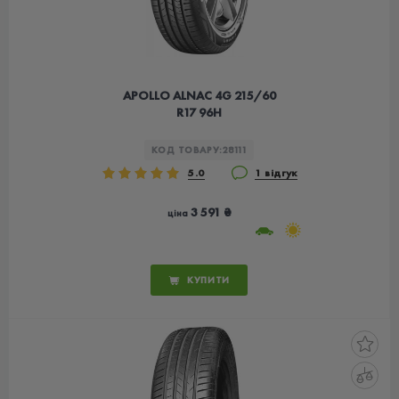
APOLLO ALNAC 4G 215/60
R17 96H
КОД ТОВАРУ:
28111
5.0
1 відгук
3 591 ₴
ціна
КУПИТИ