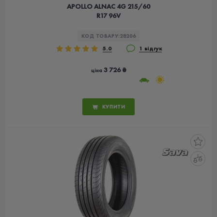
APOLLO ALNAC 4G 215/60
R17 96V
КОД ТОВАРУ:
28206
5.0
1 відгук
3 726 ₴
ціна
КУПИТИ