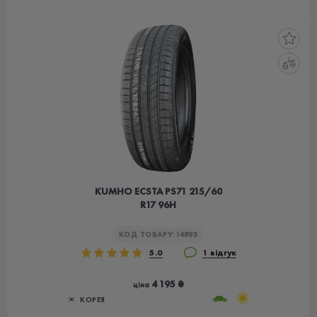
KUMHO ECSTA PS71 215/60
R17 96H
КОД ТОВАРУ:
14893
5.0
1 відгук
4 195 ₴
ціна
КОРЕЯ