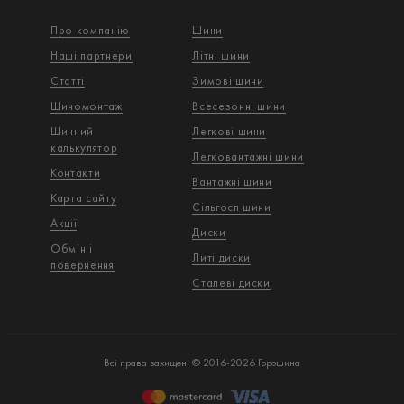
Про компанію
Шини
Наші партнери
Літні шини
Статті
Зимові шини
Шиномонтаж
Всесезонні шини
Шинний
Легкові шини
калькулятор
Легковантажнi шини
Контакти
Вантажнi шини
Карта сайту
Сільгосп шини
Акції
Диски
Обмін і
Литі диски
повернення
Сталеві диски
Всі права захищені © 2016-2026 Горошина