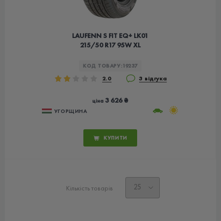
LAUFENN S FIT EQ+ LK01
215/50 R17 95W XL
КОД ТОВАРУ:
19237
2.0
3 відгука
3 626 ₴
ціна
УГОРЩИНА
КУПИТИ
Кількість товарів