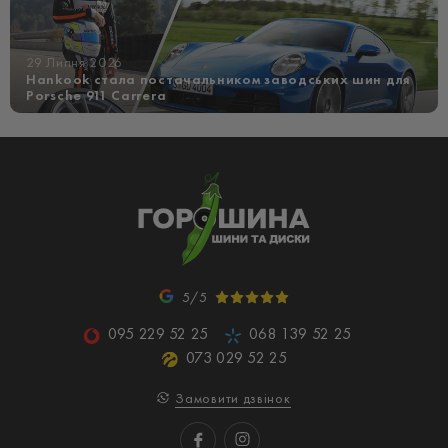
29 Липня 2026
Hankook стала постачальником заводських шин для
Porsche 911 Carrera
5/5
095 229 52 25
068 139 52 25
073 029 52 25
Замовити дзвінок