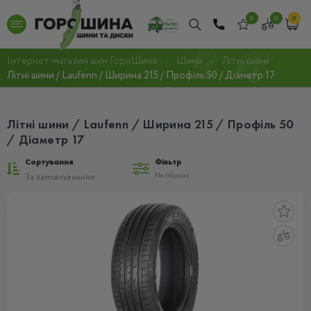
0
0
0
Інтернет-магазин шин ГороШина
Шини
Літні шини
Літні шини / Laufenn / Ширина 215 / Профіль 50 / Діаметр 17
Літні шини / Laufenn / Ширина 215 / Профіль 50
/ Діаметр 17
Сортування
Фільтр
Не обрано