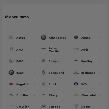
Марки авто
Acura
Alfa Romeo
Alpine
Aston
ARO
Audi
Martin
BAIC
Baojun
Bentley
BMW
Borgward
Brilliance
Bugatti
Buick
BYD
Cadillac
Chery
Chevrolet
Chrysler
Citroen
Dacia