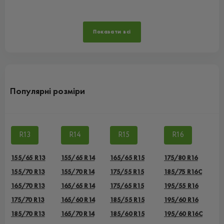
Показати всі
Популярні розміри
R13
R14
R15
R16
155/65 R13
155/65 R14
165/65 R15
175/80 R16
155/70 R13
155/70 R14
175/55 R15
185/75 R16C
165/70 R13
165/65 R14
175/65 R15
195/55 R16
175/70 R13
165/60 R14
185/55 R15
195/60 R16
185/70 R13
165/70 R14
185/60 R15
195/60 R16C