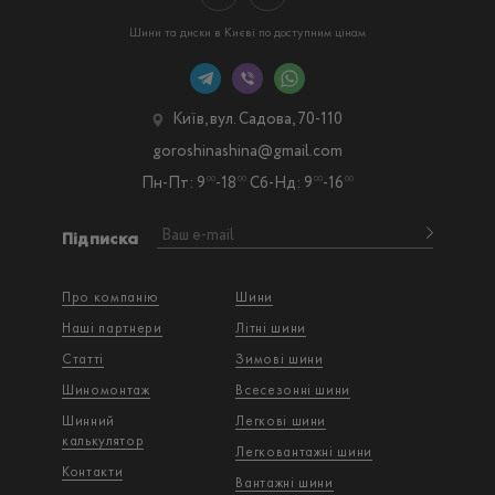
Шини та диски в Києві по доступним цінам
Київ, вул. Садова, 70-110
goroshinashina@gmail.com
Пн-Пт: 9
-18
Сб-Нд: 9
-16
00
00
00
00
Підписка
Про компанію
Шини
Наші партнери
Літні шини
Статті
Зимові шини
Шиномонтаж
Всесезонні шини
Шинний
Легкові шини
калькулятор
Легковантажнi шини
Контакти
Вантажнi шини