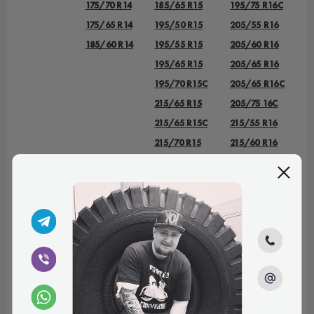
175/70 R14
185/65 R15
195/75 R16C
175/65 R14
195/50 R15
205/55 R16
185/60 R14
195/55 R15
205/60 R16
195/65 R15
205/65 R16
195/70 R15C
205/65 R16C
215/65 R15
205/75 16C
215/65 R15C
215/55 R16
215/70 R15
215/60 R16
215/70 R15C
215/65 R16
225/70 R15C
215/65 R16C
235/75 R15
215/70 R16
225/55 R16
225/70 R16
225/75 R16
225/75 R16С
235/60 R16