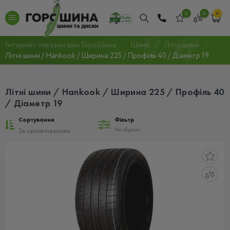
0
0
0
Інтернет-магазин шин ГороШина
Шини
Літні шини
Літні шини / Hankook / Ширина 225 / Профіль 40 / Діаметр 19
Літні шини / Hankook / Ширина 225 / Профіль 40
/ Діаметр 19
Сортування
Фільтр
Не обрано