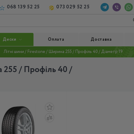
068 139 52 25
073 029 52 25
Диски
Оплата
Доставка
Літні шини / Firestone / Ширина 255 / Профіль 40 / Діаметр 19
 255 / Профіль 40 /