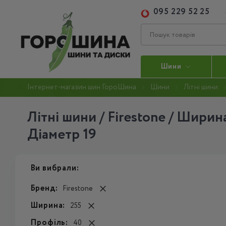
095 229 52 25
Шини
Інтернет-магазин шин ГороШина
Шини
Літні шини
Літні шини / Firestone / Ширина
Діаметр 19
Ви вибрали:
Бренд:
Firestone
Ширина:
255
Профіль:
40