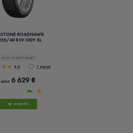
RESTONE ROADHAWK
255/40 R19 100Y XL
КОД ТОВАРУ:
32421
5.0
1 відгук
6 629 ₴
ціна
КУПИТИ