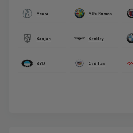
Acura
Alfa Romeo
Baojun
Bentley
BYD
Cadillac