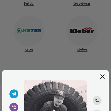
Fulda
Goodyear
Keter
Kleber