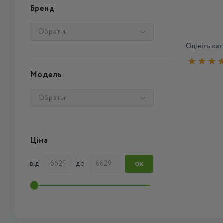
Бренд
Обрати
Оцініть кат
Модель
Обрати
Ціна
від
до
ОК