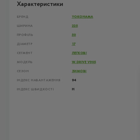
Характеристики
БРЕНД
YOKOHAMA
ШИРИНА
225
ПРОФІЛЬ
50
ДІАМЕТР
17
СЕГМЕНТ
ЛЕГКОВІ
МОДЕЛЬ
W.DRIVE V905
СЕЗОН
ЗИМОВІ
ІНДЕКС НАВАНТАЖЕННЯ
94
ІНДЕКС ШВИДКОСТІ
H