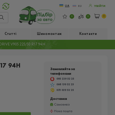
UA
RU
УВІЙТИ
0
0
0
Статті
Шиномонтаж
Контакти
IVE V905 225/50 R17 94H
17 94H
Замовляйте за
телефонами
095 229 52 25
068 139 52 25
073 029 52 25
Доставка
Самовивіз
Нова пошта