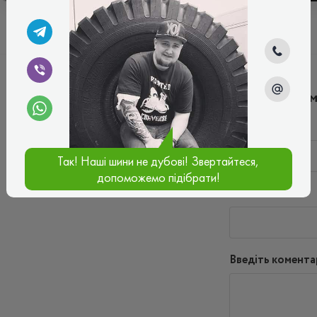
Написати ко
Ім'я*
Так! Наші шини не дубові! Звертайтеся,
допоможемо підібрати!
Ваш e-mail*
Введіть комента