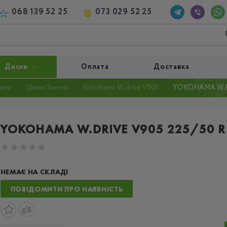
068 139 52 25
073 029 52 25
Диски
Оплата
Доставка
ama
Шини Зимові
Yokohama W.drive V905
YOKOHAMA W.DR
YOKOHAMA W.DRIVE V905 225/50 R
НЕМАЄ НА СКЛАДІ
ПОВІДОМИТИ ПРО НАЯВНІСТЬ