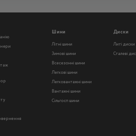
Шини
Диски
анію
Літні шини
Литі диски
тнери
Зимові шини
Сталеві ди
Всесезонні шини
таж
Легкові шини
тор
Легковантажнi шини
Вантажнi шини
йту
Сільгосп шини
повернення