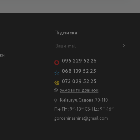
Підписка
ски
095 229 52 25
068 139 52 25
073 029 52 25
ЗАМОВИТИ ДЗВІНОК
Київ, вул. Садова, 70-110
Пн-Пт: 9
-18
Сб-Нд: 9
-16
00
00
00
00
goroshinashina@gmail.com