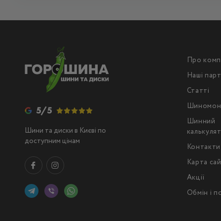
Про комп
Наші пар
Статті
Шиномон
5/5
Шинний
Шини та диски в Києві по
калькуля
доступним цінам
Контакти
Карта са
Акції
Обмін і 