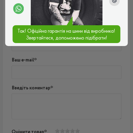
Поки немає коментарів
Написати коментар
Так! Офіційна гарантія на шини від виробника!
Ім'я*
Звертайтеся, допоможемо підібрати!
Ваш e-mail*
Введіть коментар*
Оцінити товар*