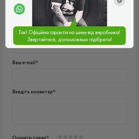
Поки немає коментарів
Написати коментар
Так! Офіційна гарантія на шини від виробника!
Ім'я*
Звертайтеся, допоможемо підібрати!
Ваш e-mail*
Введіть коментар*
Оцінити товар*