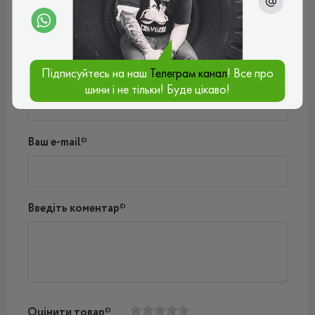
Поки немає коментарів
Написати коментар
Підписуйтесь на наш
Телеграм канал
! Все про
Ім'я*
шини і не тільки! Буде цікаво!
Ваш e-mail*
Введіть коментар*
Оцінити товар*