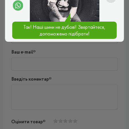
Поки немає коментарів
Написати коментар
Ім'я*
Так! Наші шини не дубові! Звертайтеся,
допоможемо підібрати!
Ваш e-mail*
Введіть коментар*
Оцінити товар*