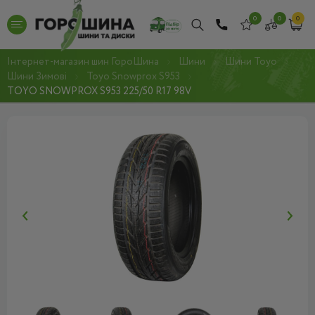
0
0
0
Інтернет-магазин шин ГороШина
Шини
Шини Toyo
Шини Зимові
Toyo Snowprox S953
TOYO SNOWPROX S953 225/50 R17 98V