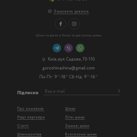
Замовити дзвінок
Шини та диски в Києві по доступним цінам
Київ, вул. Садова, 70-110
goroshinashina@gmail.com
Пн-Пт: 9
-18
Сб-Нд: 9
-16
00
00
00
00
Підписка
Про компанію
Шини
Наші партнери
Літні шини
Статті
Зимові шини
Шиномонтаж
Всесезонні шини