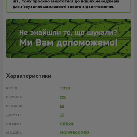
шт., тому просимо звертатися до наших менеджерів
для з’ясування можливості такого відвантаження.
Характеристики
БРЕНД
TOYO
ШИРИНА
225
ПРОФІЛЬ
50
ДІАМЕТР
17
СЕГМЕНТ
ЛЕГКОВІ
МОДЕЛЬ
SNOWPROX S953