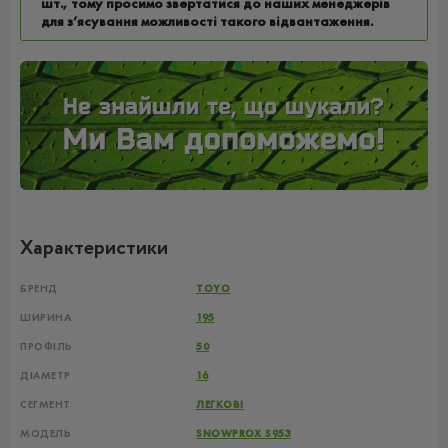
шт., тому просимо звертатися до наших менеджерів
для з’ясування можливості такого відвантаження.
Характеристики
БРЕНД
TOYO
ШИРИНА
195
ПРОФІЛЬ
50
ДІАМЕТР
16
СЕГМЕНТ
ЛЕГКОВІ
МОДЕЛЬ
SNOWPROX S953