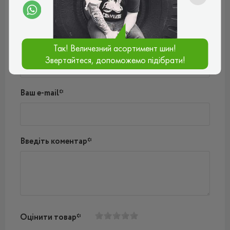
Поки немає коментарів
Написати коментар
Ім'я*
Так! Величезний асортимент шин!
Звертайтеся, допоможемо підібрати!
Ваш e-mail*
Введіть коментар*
Оцінити товар*