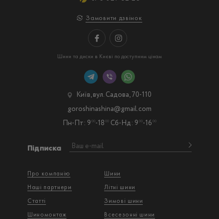
Замовити дзвінок
Шини та диски в Києві по доступним цінам
Київ, вул. Садова, 70-110
goroshinashina@gmail.com
Пн-Пт: 9
-18
Сб-Нд: 9
-16
00
00
00
00
Підписка
Про компанію
Шини
Наші партнери
Літні шини
Статті
Зимові шини
Шиномонтаж
Всесезонні шини