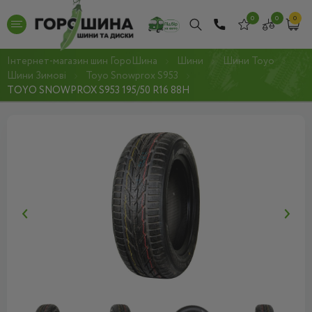
0
0
0
Інтернет-магазин шин ГороШина
Шини
Шини Toyo
Шини Зимові
Toyo Snowprox S953
TOYO SNOWPROX S953 195/50 R16 88H