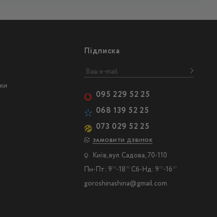
Підписка
ски
095 229 52 25
068 139 52 25
073 029 52 25
ЗАМОВИТИ ДЗВІНОК
Київ, вул. Садова, 70-110
Пн-Пт: 9
-18
Сб-Нд: 9
-16
00
00
00
00
goroshinashina@gmail.com