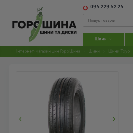
095 229 52 25
Шини
Інтернет-магазин шин ГороШина
Шини
Шини Toyo