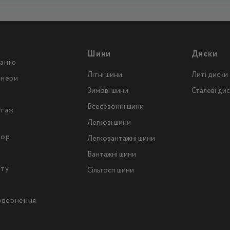
Шини
Диски
анію
Літні шини
Литі диски
тнери
Зимові шини
Сталеві ди
Всесезонні шини
таж
Легкові шини
тор
Легковантажнi шини
Вантажнi шини
йту
Сільгосп шини
повернення