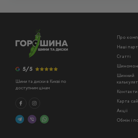
Про комп
Наші пар
Статті
Шиномон
5/5
Шинний
Шини та диски в Києві по
калькуля
доступним цінам
Контакти
Карта са
Акції
Обмін і 