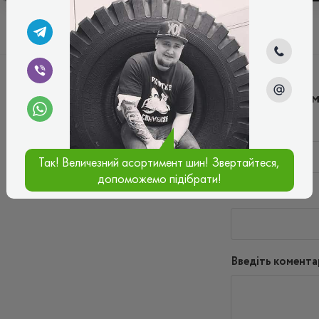
Написати ко
Ім'я*
Так! Величезний асортимент шин! Звертайтеся,
допоможемо підібрати!
Ваш e-mail*
Введіть комента