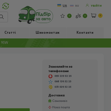
UA
RU
УВІЙТИ
0
0
0
Статті
Шиномонтаж
Контакти
7 95W
Замовляйте за
телефонами
095 229 52 25
068 139 52 25
073 029 52 25
Доставка
Самовивіз
Нова пошта