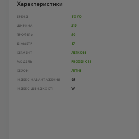
Характеристики
БРЕНД
TOYO
ШИРИНА
215
ПРОФІЛЬ
50
ДІАМЕТР
17
СЕГМЕНТ
ЛЕГКОВІ
МОДЕЛЬ
PROXES C1S
СЕЗОН
ЛІТНІ
ІНДЕКС НАВАНТАЖЕННЯ
95
ІНДЕКС ШВИДКОСТІ
W