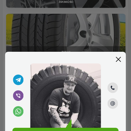
ЗИМОВІ
ЛІТНІ
Відгуки (0)
Поки немає коментарів
Написати коментар
Ім'я*