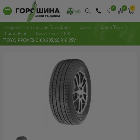
0
0
0
Інтернет-магазин шин ГороШина
Шини
Шини Toyo
Шини Літні
Toyo Proxes C100
TOYO PROXES C100 205/65 R16 95V