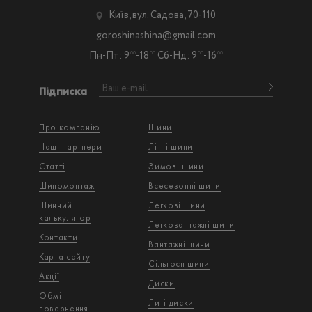
Київ, вул. Садова, 70-110
goroshinashina@gmail.com
Пн-Пт: 9
-18
Сб-Нд: 9
-16
00
00
00
00
Підписка
Про компанію
Шини
Наші партнери
Літні шини
Статті
Зимові шини
Шиномонтаж
Всесезонні шини
Шинний
Легкові шини
калькулятор
Легковантажнi шини
Контакти
Вантажнi шини
Карта сайту
Сільгосп шини
Акції
Диски
Обмін і
Литі диски
повернення