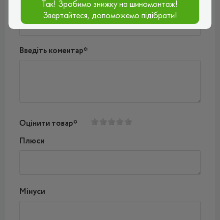
Так! Зробимо знижку на шиномонтаж!
Ваш e-mail*
Звертайтеся, допоможемо підібрати!
Введіть коментар*
Оцінити товар*
Плюси
Мінуси