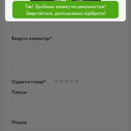
Так! Зробимо знижку на шиномонтаж!
Ваш e-mail*
Звертайтеся, допоможемо підібрати!
Введіть коментар*
Оцінити товар*
Плюси
Мінуси