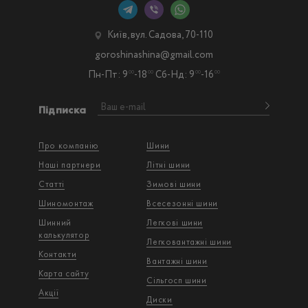
Київ, вул. Садова, 70-110
goroshinashina@gmail.com
Пн-Пт: 9
-18
Сб-Нд: 9
-16
00
00
00
00
Підписка
Про компанію
Шини
Наші партнери
Літні шини
Статті
Зимові шини
Шиномонтаж
Всесезонні шини
Шинний
Легкові шини
калькулятор
Легковантажнi шини
Контакти
Вантажнi шини
Карта сайту
Сільгосп шини
Акції
Диски