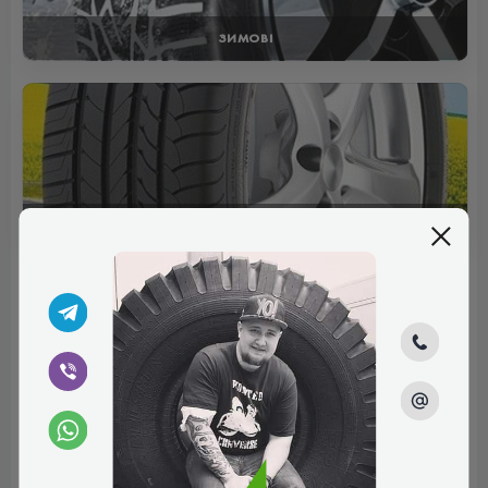
ЗИМОВІ
ЛІТНІ
Відгуки (0)
Поки немає коментарів
Написати коментар
Ім'я*