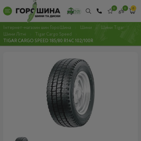
0
0
0
Інтернет-магазин шин ГороШина
Шини
Шини Tigar
Шини Літні
Tigar Cargo Speed
TIGAR CARGO SPEED 185/80 R14C 102/100R