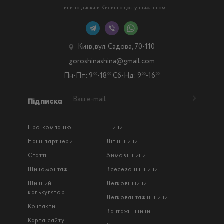
Шини та диски в Києві по доступним цінам
Київ, вул. Садова, 70-110
goroshinashina@gmail.com
Пн-Пт: 9
-18
Сб-Нд: 9
-16
00
00
00
00
Підписка
Про компанію
Шини
Наші партнери
Літні шини
Статті
Зимові шини
Шиномонтаж
Всесезонні шини
Шинний
Легкові шини
калькулятор
Легковантажнi шини
Контакти
Вантажнi шини
Карта сайту