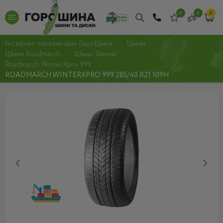
0
0
0
Інтернет-магазин шин ГороШина
Шини
Шини Roadmarch
Шини Зимові
Roadmarch WinterXpro 999
ROADMARCH WINTERXPRO 999 285/40 R21 109H