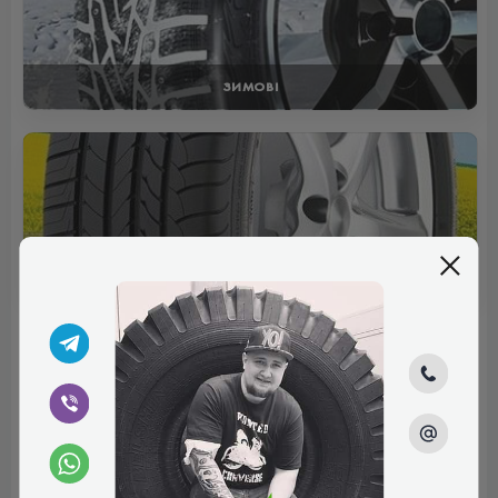
ЗИМОВІ
ЛІТНІ
Відгуки (0)
Поки немає коментарів
Написати коментар
Ім'я*