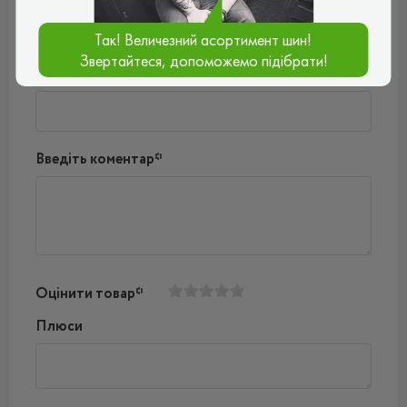
Так! Величезний асортимент шин!
Звертайтеся, допоможемо підібрати!
Ваш e-mail*
Введіть коментар*
Оцінити товар*
Плюси