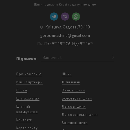
Шини та диски в Києві по доступним цінам
Київ, вул. Садова, 70-110
goroshinashina@gmail.com
Пн-Пт: 9
-18
Сб-Нд: 9
-16
00
00
00
00
Підписка
Про компанію
Шини
Наші партнери
Літні шини
Статті
Зимові шини
Шиномонтаж
Всесезонні шини
Шинний
Легкові шини
калькулятор
Легковантажнi шини
Контакти
Вантажнi шини
Карта сайту