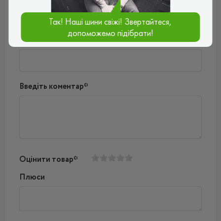
Так! Наші шини свіжі! Звертайтеся,
допоможемо підібрати!
Ваш e-mail*
Введіть коментар*
Оцінити товар*
Плюси