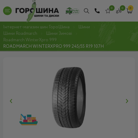
0
0
0
Інтернет-магазин шин ГороШина
Шини
Шини Roadmarch
Шини Зимові
Roadmarch WinterXpro 999
ROADMARCH WINTERXPRO 999 245/55 R19 107H