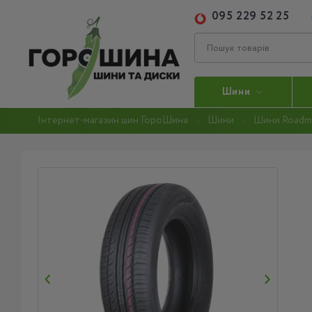
095 229 52 25
Шини
Інтернет-магазин шин ГороШина
Шини
Шини Roadm