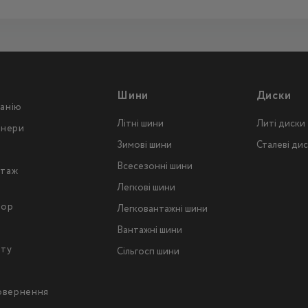
Шини
Диски
анію
Літні шини
Литі диски
тнери
Зимові шини
Сталеві ди
Всесезонні шини
таж
Легкові шини
тор
Легковантажнi шини
Вантажнi шини
йту
Сільгосп шини
повернення