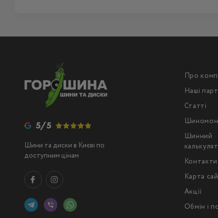
Про комп
Наші пар
Статті
Шиномон
5/5
Шинний
Шини та диски в Києві по
калькуля
доступним цінам
Контакти
Карта са
Акції
Обмін і 