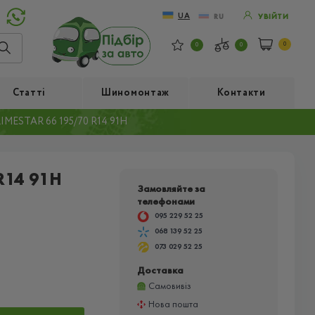
UA
RU
УВІЙТИ
0
0
0
Статті
Шиномонтаж
Контакти
ESTAR 66 195/70 R14 91H
R14 91H
Замовляйте за
телефонами
095 229 52 25
068 139 52 25
073 029 52 25
Доставка
Самовивіз
Нова пошта