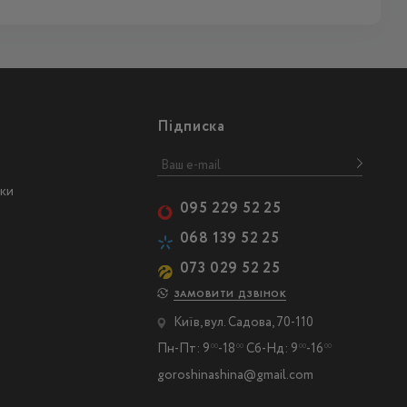
Підписка
ски
095 229 52 25
068 139 52 25
073 029 52 25
ЗАМОВИТИ ДЗВІНОК
Київ, вул. Садова, 70-110
Пн-Пт: 9
-18
Сб-Нд: 9
-16
00
00
00
00
goroshinashina@gmail.com