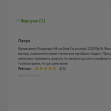
Відгуки (1)
Петро
Купив шини Роадмарч 66 на Бмв 5 в розмірі 225/55р16. Вик
вигляд, з шиномонтажем також все пройшло гладко. При ру
непогано тримають дорогу та загалом досить комфортно
та якісні шини, то це саме вони.
Рейтинг:
(5.0)
02.07.2025, 12:06