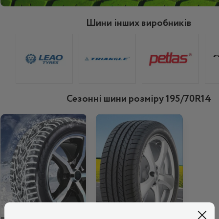
Шини інших виробників
Сезонні шини розміру 195/70R14