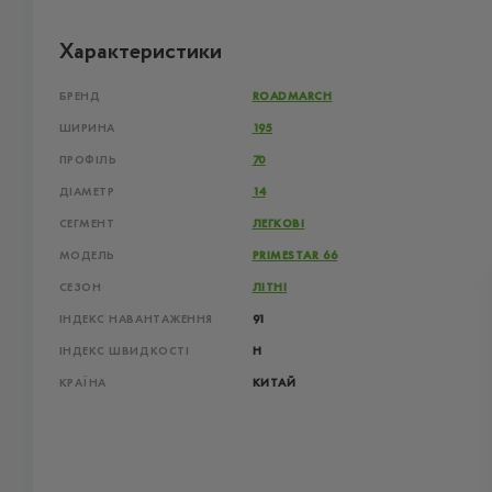
Характеристики
БРЕНД
ROADMARCH
ШИРИНА
195
ПРОФІЛЬ
70
ДІАМЕТР
14
СЕГМЕНТ
ЛЕГКОВІ
МОДЕЛЬ
PRIMESTAR 66
СЕЗОН
ЛІТНІ
ІНДЕКС НАВАНТАЖЕННЯ
91
ІНДЕКС ШВИДКОСТІ
H
КРАЇНА
КИТАЙ