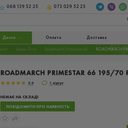
068 139 52 25
073 029 52 25
Диски
Оплата
Доставка
arch
Шини Літні
Roadmarch Primestar 66
ROADMARCH PRIM
ROADMARCH PRIMESTAR 66 195/70 
5.0
1 відгук
НЕМАЄ НА СКЛАДІ
ПОВІДОМИТИ ПРО НАЯВНІСТЬ