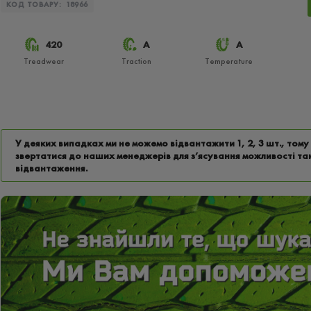
КОД ТОВАРУ:
18966
420
A
A
Treadwear
Traction
Temperature
У деяких випадках ми не можемо відвантажити 1, 2, 3 шт., том
звертатися до наших менеджерів для з’ясування можливості та
відвантаження.