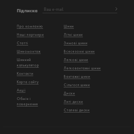
Підписка
Про компанію
Шини
Наші партнери
Літні шини
Статті
Зимові шини
Шиномонтаж
Всесезонні шини
Шинний
Легкові шини
калькулятор
Легковантажнi шини
Контакти
Вантажнi шини
Карта сайту
Сільгосп шини
Акції
Диски
Обмін і
Литі диски
повернення
Сталеві диски