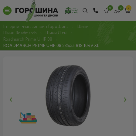
0
0
0
Інтернет-магазин шин ГороШина
Шини
Шини Roadmarch
Шини Літні
Roadmarch Prime UHP 08
ROADMARCH PRIME UHP 08 235/55 R18 104V XL