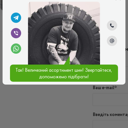
ЗИМОВІ
ЛІТНІ
Написати ко
Ім'я*
Так! Величезний асортимент шин! Звертайтеся,
допоможемо підібрати!
Ваш e-mail*
Введіть комента