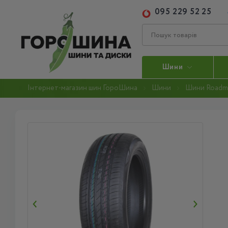
095 229 52 25
Шини
Інтернет-магазин шин ГороШина
Шини
Шини Roadm