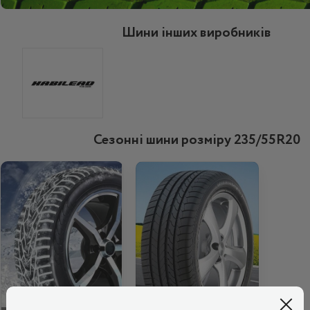
Шини інших виробників
Сезонні шини розміру 235/55R20