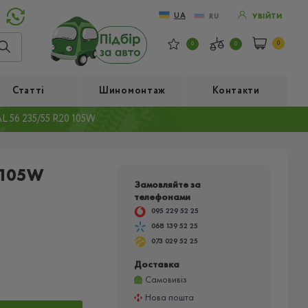
UA
RU
УВІЙТИ
0
0
0
Статті
Шиномонтаж
Контакти
56 235/55 R20 105W
 105W
Замовляйте за
телефонами
095 229 52 25
068 139 52 25
073 029 52 25
Доставка
Самовивіз
Нова пошта