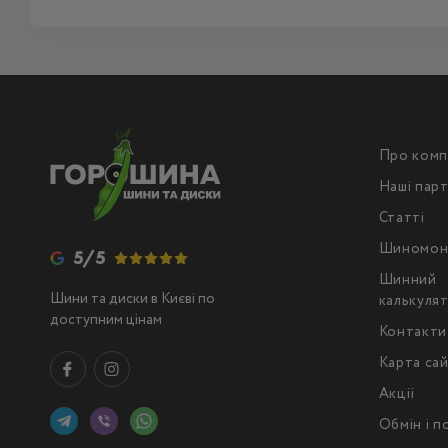
Про комп
Наші пар
Статті
Шиномон
5/5
Шинний
Шини та диски в Києві по
калькуля
доступним цінам
Контакти
Карта са
Акції
Обмін і 