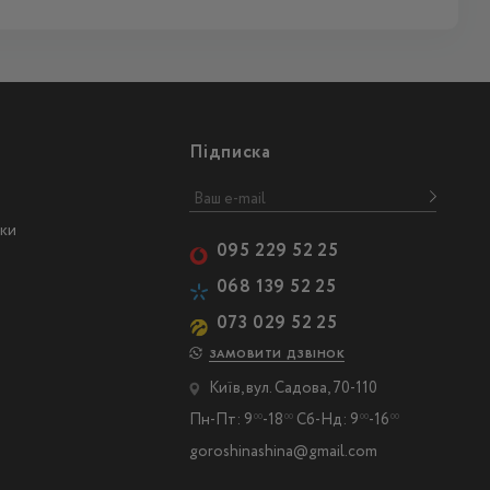
Підписка
ски
095 229 52 25
068 139 52 25
073 029 52 25
ЗАМОВИТИ ДЗВІНОК
Київ, вул. Садова, 70-110
Пн-Пт: 9
-18
Сб-Нд: 9
-16
00
00
00
00
goroshinashina@gmail.com