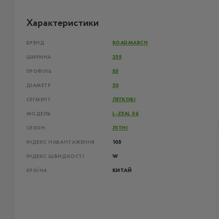
Характеристики
БРЕНД
ROADMARCH
ШИРИНА
235
ПРОФІЛЬ
55
ДІАМЕТР
20
СЕГМЕНТ
ЛЕГКОВІ
МОДЕЛЬ
L-ZEAL 56
СЕЗОН
ЛІТНІ
ІНДЕКС НАВАНТАЖЕННЯ
105
ІНДЕКС ШВИДКОСТІ
W
КРАЇНА
КИТАЙ