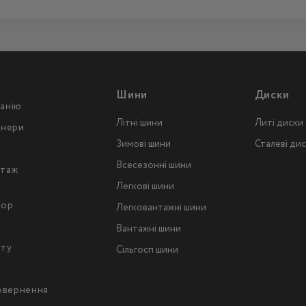
Шини
Диски
анію
Літні шини
Литі диски
тнери
Зимові шини
Сталеві ди
Всесезонні шини
таж
Легкові шини
тор
Легковантажнi шини
Вантажнi шини
йту
Сільгосп шини
повернення