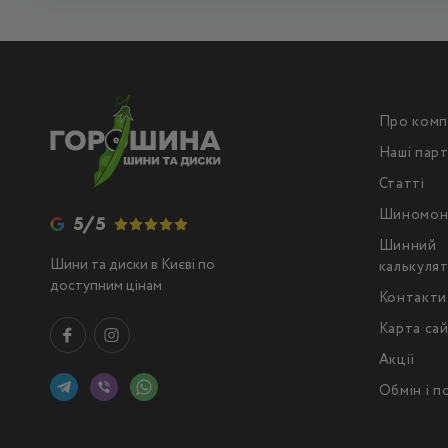
Про комп
Наші пар
Статті
Шиномон
5/5
Шинний
Шини та диски в Києві по
калькуля
доступним цінам
Контакти
Карта са
Акції
Обмін і 