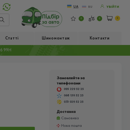
UA
RU
УВІЙТИ
0
0
0
Статті
Шиномонтаж
Контакти
6 99H
Замовляйте за
телефонами
095 229 52 25
068 139 52 25
073 029 52 25
Доставка
Самовивіз
Нова пошта