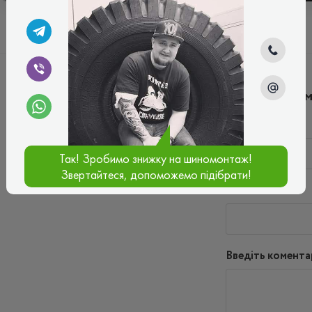
Написати ко
Ім'я*
Так! Зробимо знижку на шиномонтаж!
Звертайтеся, допоможемо підібрати!
Ваш e-mail*
Введіть комента