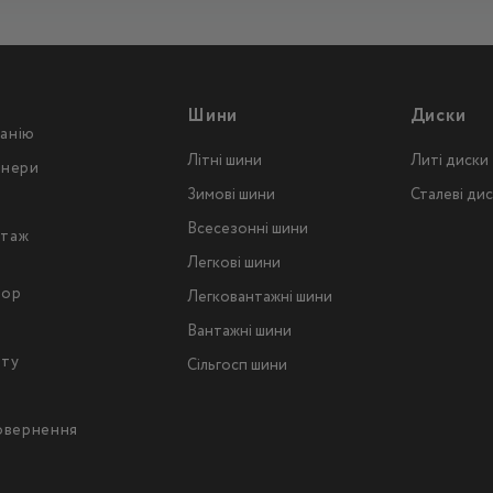
Шини
Диски
анію
Літні шини
Литі диски
тнери
Зимові шини
Сталеві ди
Всесезонні шини
таж
Легкові шини
тор
Легковантажнi шини
Вантажнi шини
йту
Сільгосп шини
повернення