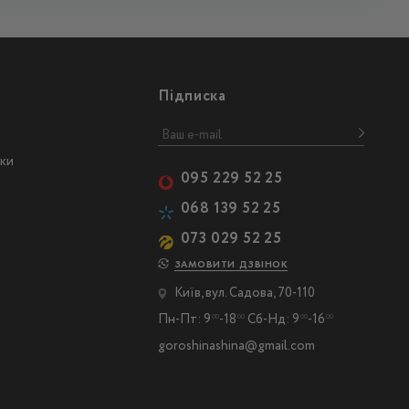
Підписка
ски
095 229 52 25
068 139 52 25
073 029 52 25
ЗАМОВИТИ ДЗВІНОК
Київ, вул. Садова, 70-110
Пн-Пт: 9
-18
Сб-Нд: 9
-16
00
00
00
00
goroshinashina@gmail.com