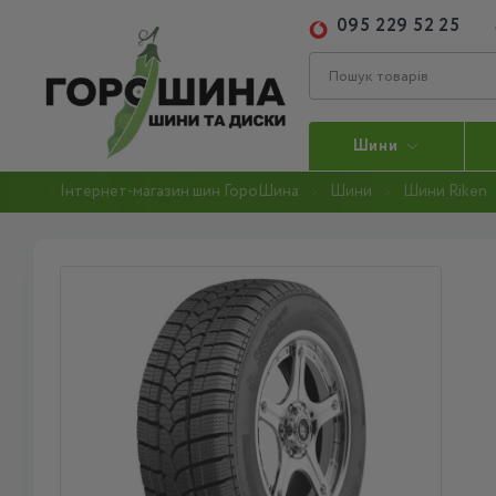
095 229 52 25
Шини
Інтернет-магазин шин ГороШина
Шини
Шини Riken