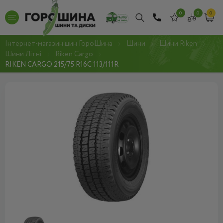
0
0
0
Інтернет-магазин шин ГороШина
Шини
Шини Riken
Шини Літні
Riken Cargo
RIKEN CARGO 215/75 R16C 113/111R