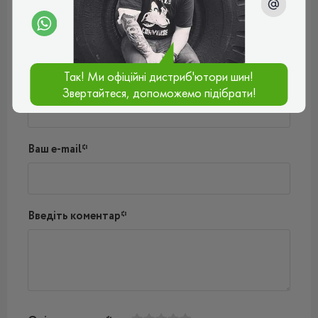
Поки немає коментарів
Написати коментар
Так! Ми офіційні дистриб'ютори шин!
Ім'я*
Звертайтеся, допоможемо підібрати!
Ваш e-mail*
Введіть коментар*