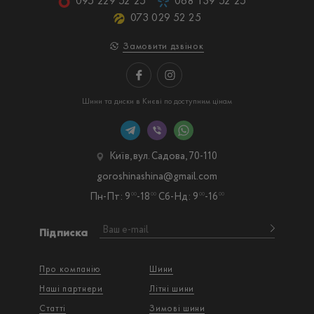
095 229 52 25
068 139 52 25
073 029 52 25
Замовити дзвінок
Шини та диски в Києві по доступним цінам
Київ, вул. Садова, 70-110
goroshinashina@gmail.com
Пн-Пт: 9
-18
Сб-Нд: 9
-16
00
00
00
00
Підписка
Про компанію
Шини
Наші партнери
Літні шини
Статті
Зимові шини