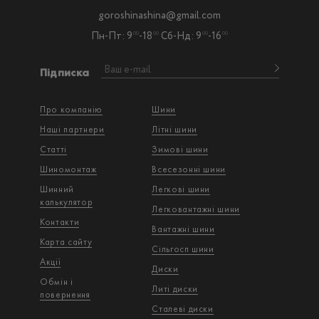
goroshinashina@gmail.com
Пн-Пт: 9
-18
Сб-Нд: 9
-16
00
00
00
00
Підписка
Про компанію
Шини
Наші партнери
Літні шини
Статті
Зимові шини
Шиномонтаж
Всесезонні шини
Шинний
Легкові шини
калькулятор
Легковантажнi шини
Контакти
Вантажнi шини
Карта сайту
Сільгосп шини
Акції
Диски
Обмін і
Литі диски
повернення
Сталеві диски