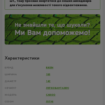
шт., тому просимо звертатися до наших менеджерів
для з’ясування можливості такого відвантаження.
Характеристики
БРЕНД
RIKEN
ШИРИНА
195
ДІАМЕТР
14C
СЕГМЕНТ
ЛЕГКОВАНТАЖНІ
МОДЕЛЬ
CARGO
СЕЗОН
ЛІТНІ