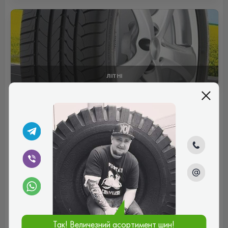
ЛІТНІ
Відгуки (0)
Поки немає коментарів
Написати коментар
Ім'я*
Ваш e-mail*
Так! Величезний асортимент шин!