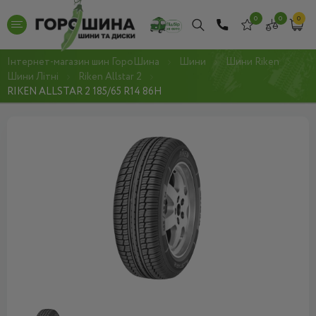
0
0
0
Інтернет-магазин шин ГороШина
Шини
Шини Riken
Шини Літні
Riken Allstar 2
RIKEN ALLSTAR 2 185/65 R14 86H