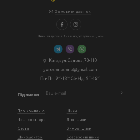
Замовити дзвінок
Шини та диски в Києві по доступним цінам
Київ, вул. Садова, 70-110
goroshinashina@gmail.com
Пн-Пт: 9
-18
Сб-Нд: 9
-16
00
00
00
00
Підписка
Про компанію
Шини
Наші партнери
Літні шини
Статті
Зимові шини
Шиномонтаж
Всесезонні шини