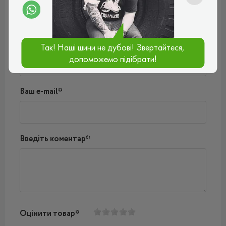
Поки немає коментарів
Написати коментар
Ім'я*
Так! Наші шини не дубові! Звертайтеся,
допоможемо підібрати!
Ваш e-mail*
Введіть коментар*
Оцінити товар*