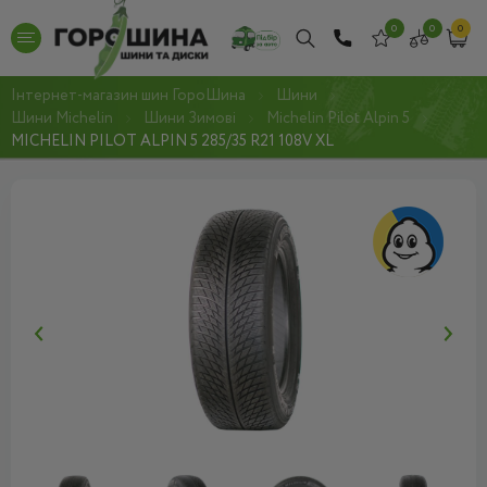
0
0
0
Інтернет-магазин шин ГороШина
Шини
Шини Michelin
Шини Зимові
Michelin Pilot Alpin 5
MICHELIN PILOT ALPIN 5 285/35 R21 108V XL