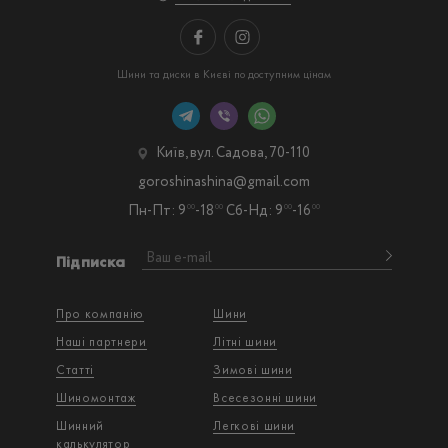
Шини та диски в Києві по доступним цінам
Київ, вул. Садова, 70-110
goroshinashina@gmail.com
Пн-Пт: 9
-18
Сб-Нд: 9
-16
00
00
00
00
Підписка
Про компанію
Шини
Наші партнери
Літні шини
Статті
Зимові шини
Шиномонтаж
Всесезонні шини
Шинний
Легкові шини
калькулятор