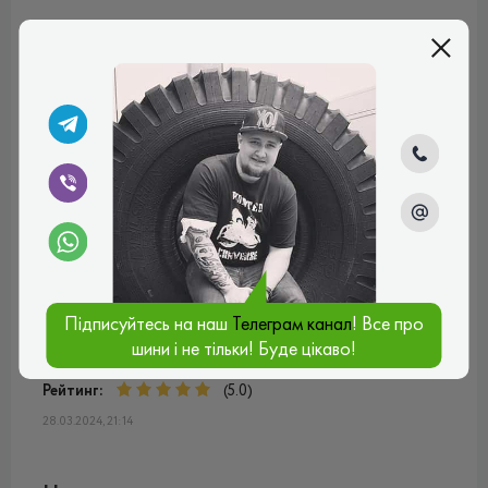
Михайло
Зручні, тихі, м'які. Особливо подобається їхнє зчеплення
та прохідність на снігу. Шини для драйву та далеких
поїздок
Рейтинг:
(5.0)
01.04.2024, 22:01
Илья
Отличная резина. Ни разу не подводила при
гололедице, износостойкость на самом высоком
Підписуйтесь на наш
Телеграм канал
! Все про
уровне
шини і не тільки! Буде цікаво!
Плюси:
Адекватная цена, износостойкость,
управляемость
Рейтинг:
(5.0)
28.03.2024, 21:14