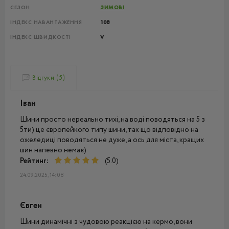
СЕЗОН
ЗИМОВІ
ІНДЕКС НАВАНТАЖЕННЯ
108
ІНДЕКС ШВИДКОСТІ
V
Відгуки (5)
Іван
Шини просто нереально тихі, на воді поводяться на 5 з
5ти) це європейкого типу шини, так що відповідно на
ожеледиці поводяться не дуже, а ось для міста, кращих
шин напевно немає)
Рейтинг:
(5.0)
24.09.2025, 14:08
Євген
Шини динамічні з чудовою реакцією на кермо, вони