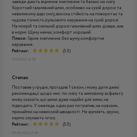
завжди дають відмінне зчеплення та баланс на снігу.
Короткий гальмівний шлях, особливо на сухій дорозі та
невеликому шарі снігу, висока стійкість на поворотах та
чудова точність рульового керування на сухій дорозі.
На мокрій та слизькій дорозі гальмівний шлях довше, але
в нормі. Шуму немає, комфорт хороший.
Плюси:
Гарне зчеплення, без шуму, комфортне
керування.
Рейтинг:
(5.0)
17.07.2025, 12:18
Степан
Поставив у грудні, проїздив 1 сезон, і можу дати деякі
рекомендації щодо них: по снігу та зимовому асфальту
можу сказати, що шини дуже надійні для зими, не
підводять. У ожеледь один раз потрапив, не ковзали,
принаймні на невисокій швидкості. Не шумлять, зручні,
кермо слухають чітко.
Рейтинг:
(5.0)
09.08.2024, 12:49