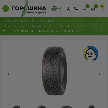
0
0
0
Інтернет-магазин шин ГороШина
Шини
Шини Michelin
Шини Зимові
Michelin Pilot Alpin 5
MICHELIN PILOT ALPIN 5 275/40 R19 105W XL