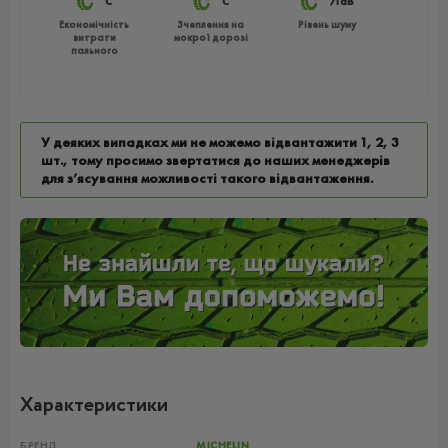
C
C
71dB
Економічність
Зчеплення на
Рівень шуму
витрати
мокрої дорозі
пального
У деяких випадках ми не можемо відвантажити 1, 2, 3
шт., тому просимо звертатися до наших менеджерів
для з’ясування можливості такого відвантаження.
Характеристики
БРЕНД
MICHELIN