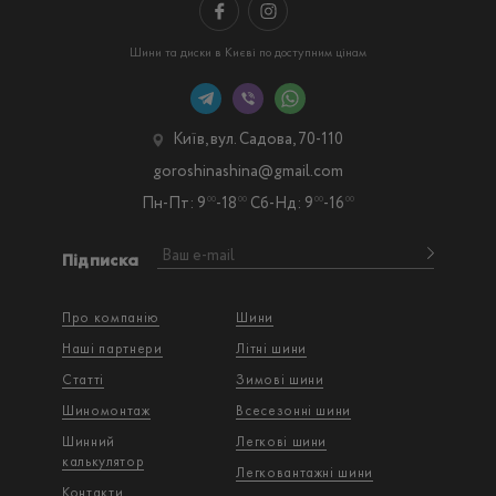
Шини та диски в Києві по доступним цінам
Київ, вул. Садова, 70-110
goroshinashina@gmail.com
Пн-Пт: 9
-18
Сб-Нд: 9
-16
00
00
00
00
Підписка
Про компанію
Шини
Наші партнери
Літні шини
Статті
Зимові шини
Шиномонтаж
Всесезонні шини
Шинний
Легкові шини
калькулятор
Легковантажнi шини
Контакти