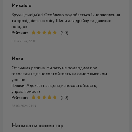
Михайло
Зручні, тихі, м'які. Особливо подобається їхнє зчеплення
та прохідність на снігу. Шини для драйву та далеких
поїздок
Рейтинг:
(5.0)
01.04.2024, 22:01
Илья
Отличная резина. Ни разу не подводила при
гололедице, износостойкость на самом высоком
уровне
Плюси:
Адекватная цена, износостойкость,
управляемость
Рейтинг:
(5.0)
28.03.2024, 21:14
Написати коментар