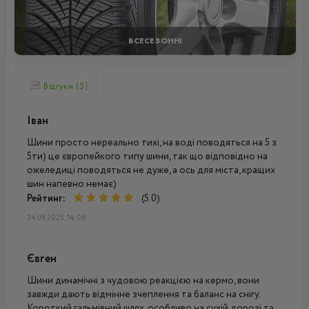
ВСЕСЕЗОННІ
Відгуки (5)
Іван
Шини просто нереально тихі, на воді поводяться на 5 з
5ти) це європейкого типу шини, так що відповідно на
ожеледиці поводяться не дуже, а ось для міста, кращих
шин напевно немає)
Рейтинг:
(5.0)
24.09.2025, 14:08
Євген
Шини динамічні з чудовою реакцією на кермо, вони
завжди дають відмінне зчеплення та баланс на снігу.
Короткий гальмівний шлях, особливо на сухій дорозі та