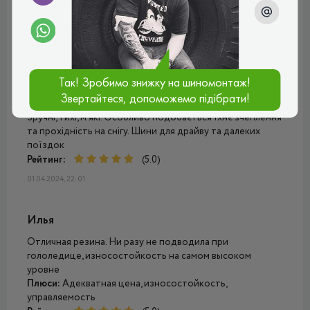
принаймні на невисокій швидкості. Не шумлять, зручні,
кермо слухають чітко.
Рейтинг:
(5.0)
09.08.2024, 12:49
Так! Зробимо знижку на шиномонтаж!
Михайло
Звертайтеся, допоможемо підібрати!
Зручні, тихі, м'які. Особливо подобається їхнє зчеплення
та прохідність на снігу. Шини для драйву та далеких
поїздок
Рейтинг:
(5.0)
01.04.2024, 22:01
Илья
Отличная резина. Ни разу не подводила при
гололедице, износостойкость на самом высоком
уровне
Плюси:
Адекватная цена, износостойкость,
управляемость