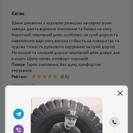
Євген
Шини динамічні з чудовою реакцією на кермо, вони
завжди дають відмінне зчеплення та баланс на снігу.
Короткий гальмівний шлях, особливо на сухій дорозі та
невеликому шарі снігу, висока стійкість на поворотах та
чудова точність рульового керування на сухій дорозі.
На мокрій та слизькій дорозі гальмівний шлях довше, але
в нормі. Шуму немає, комфорт хороший.
Плюси:
Гарне зчеплення, без шуму, комфортне
керування.
Рейтинг:
(5.0)
17.07.2025, 12:18
Степан
Поставив у грудні, проїздив 1 сезон, і можу дати деякі
рекомендації щодо них: по снігу та зимовому асфальту
можу сказати, що шини дуже надійні для зими, не
підводять. У ожеледь один раз потрапив, не ковзали,