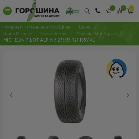
0
0
0
Інтернет-магазин шин ГороШина
Шини
Шини Michelin
Шини Зимові
Michelin Pilot Alpin 5
MICHELIN PILOT ALPIN 5 275/35 R21 105V XL