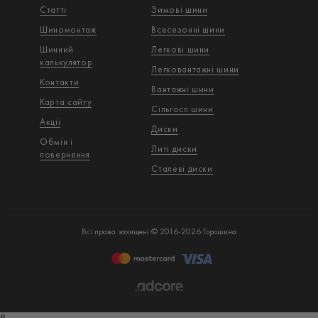
Статті
Зимові шини
Шиномонтаж
Всесезонні шини
Шинний
Легкові шини
калькулятор
Легковантажнi шини
Контакти
Вантажнi шини
Карта сайту
Сільгосп шини
Акції
Диски
Обмін і
Литі диски
повернення
Сталеві диски
Всі права захищені © 2016-2026 Горошина