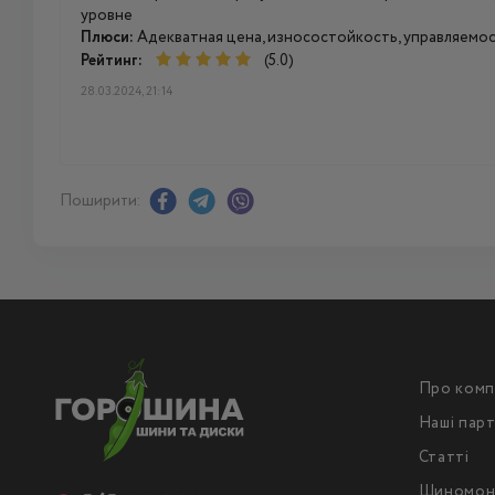
уровне
Плюси:
Адекватная цена, износостойкость, управляемо
Рейтинг:
(5.0)
28.03.2024, 21:14
Поширити:
Про комп
Наші пар
Статті
Шиномон