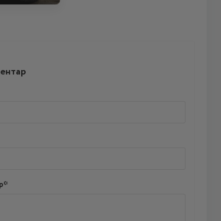
ментар
р*