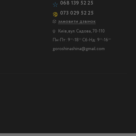
068 139 52 25
073 029 52 25
ЗАМОВИТИ ДЗВІНОК
Київ, вул. Садова, 70-110
Пн-Пт: 9
-18
Сб-Нд: 9
-16
00
00
00
00
goroshinashina@gmail.com