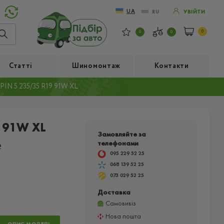
UA
RU
УВІЙТИ
0
0
0
Статті
Шиномонтаж
Контакти
IN 5 235/35 R19 91W XL
 91W XL
Замовляйте за
телефонами
в
095 229 52 25
068 139 52 25
073 029 52 25
Доставка
Самовивіз
Нова пошта