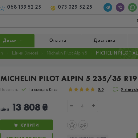
068 139 52 25
073 029 52 25
Диски
Оплата
Доставка
in
Шини Зимові
Michelin Pilot Alpin 5
MICHELIN PILOT ALP
MICHELIN PILOT ALPIN 5 235/35 R19
Наявність:
На складі в Києві
5.0
5 відгукі
13 808 ₴
−
+
ціна
КУПИТИ