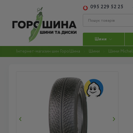
095 229 52 25
Шини
Інтернет-магазин шин ГороШина
Шини
Шини Michel