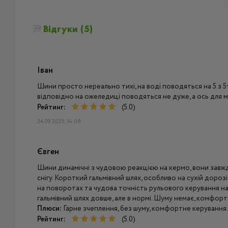
Відгуки (5)
Іван
Шини просто нереально тихі, на воді поводяться на 5 з 5
відповідно на ожеледиці поводяться не дуже, а ось для м
Рейтинг:
(5.0)
24.09.2025, 14:08
Євген
Шини динамічні з чудовою реакцією на кермо, вони завжд
снігу. Короткий гальмівний шлях, особливо на сухій дорозі 
на поворотах та чудова точність рульового керування на 
гальмівний шлях довше, але в нормі. Шуму немає, комфор
Плюси:
Гарне зчеплення, без шуму, комфортне керування.
Рейтинг:
(5.0)