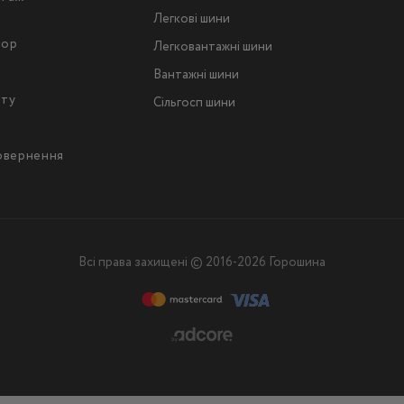
Легкові шини
тор
Легковантажнi шини
Вантажнi шини
йту
Сільгосп шини
повернення
Всі права захищені © 2016-2026 Горошина