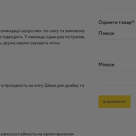
Оцінити товар*
екомендації щодо них: по снігу та зимовому
Плюси
е підводять. У ожеледь один раз потрапив,
, зручні, кермо слухають чітко.
Мінуси
та прохідність на снігу. Шини для драйву та
, износостойкость на самом высоком