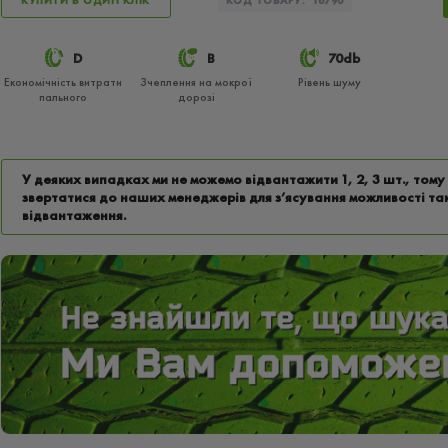
КУПИТИ В ОДИН КЛІК
КОД ТОВАРУ:
16790
D
B
70db
Економічність витрати
Зчеплення на мокрої
Рівень шуму
пального
дорозі
У деяких випадках ми не можемо відвантажити 1, 2, 3 шт., том
звертатися до наших менеджерів для з’ясування можливості та
відвантаження.