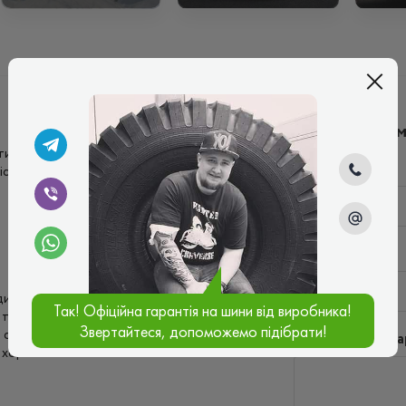
Написати ко
ти) це європейкого типу шини, так що
Ім'я*
іста, кращих шин напевно немає)
Ваш e-mail*
и дають відмінне зчеплення та баланс на
Так! Офіційна гарантія на шини від виробника!
та невеликому шарі снігу, висока стійкість
Звертайтеся, допоможемо підібрати!
сухій дорозі. На мокрій та слизькій дорозі
Введіть комента
т хороший.