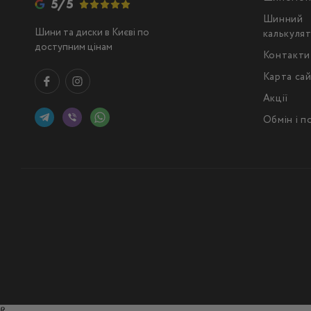
5/5
Шинний
Шини та диски в Києві по
калькуля
доступним цінам
Контакти
Карта са
Акції
Обмін і 
ß