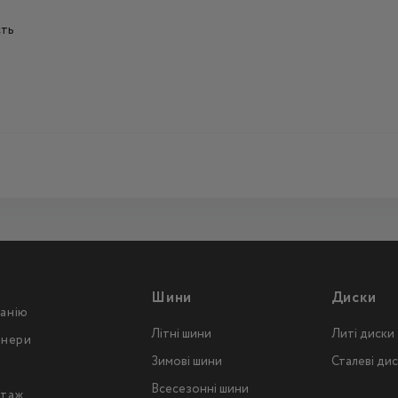
сть
Шини
Диски
анію
Літні шини
Литі диски
тнери
Зимові шини
Сталеві ди
Всесезонні шини
таж