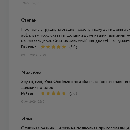
17.07.2025, 12:18
Степан
Поставив у грудні, проїздив 1 сезон, і можу дати деякі р
асфальту можу сказати, що шини дуже надійні для зими, н
не ковзали, принаймні на невисокій швидкості. Не шумлять
Рейтинг:
(5.0)
09.08.2024, 12:49
Михайло
Зручні, тихі, м'які. Особливо подобається їхнє зчеплення 
далеких поїздок
Рейтинг:
(5.0)
01.04.2024, 22:01
Илья
Отличная резина. Ни разу не подводила при гололедице