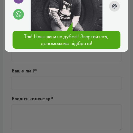
Відгуки (0)
Поки немає коментарів
Написати коментар
Так! Наші шини не дубові! Звертайтеся,
допоможемо підібрати!
Ім'я*
Ваш e-mail*
Введіть коментар*