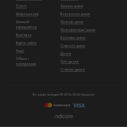
Статті
Зимові шини
Шиномонтаж
Всесезонні шини
Шинний
Легкові шини
калькулятор
Легковантажнi шини
Контакти
Вантажнi шини
Карта сайту
Сільгосп шини
Акції
Диски
Обмін і
Литі диски
повернення
Сталеві диски
Всі права захищені © 2016-2026 Горошина