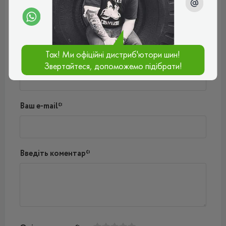
Поки немає коментарів
Написати коментар
Так! Ми офіційні дистриб'ютори шин!
Ім'я*
Звертайтеся, допоможемо підібрати!
Ваш e-mail*
Введіть коментар*