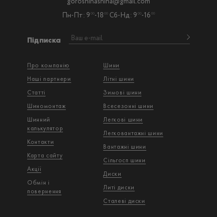
goroshinashina@gmail.com
Пн-Пт: 9
-18
Сб-Нд: 9
-16
00
00
00
00
Підписка
Про компанію
Шини
Наші партнери
Літні шини
Статті
Зимові шини
Шиномонтаж
Всесезонні шини
Шинний
Легкові шини
калькулятор
Легковантажнi шини
Контакти
Вантажнi шини
Карта сайту
Сільгосп шини
Акції
Диски
Обмін і
Литі диски
повернення
Сталеві диски