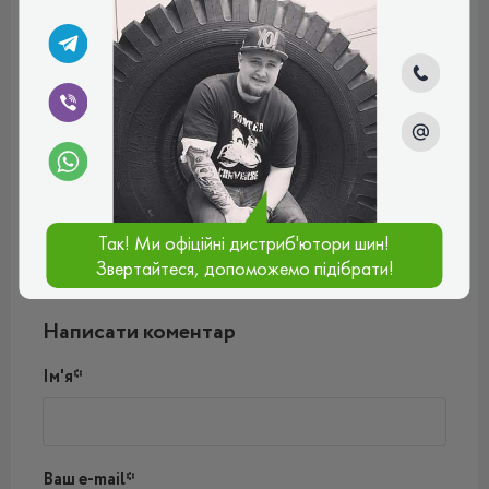
Відгуки (1)
Михайло
Взяв на бус, у дощ тримає дорогу добре, машина не
пливе в калюжах і веде себе передбачувано. Знос
рівномірний, протектор стирається повільно. Так, через
посилений корд трохи жорсткуватий на порожній
машині, зате за вантаж спокійний.
Рейтинг:
(5.0)
Так! Ми офіційні дистриб'ютори шин!
03.08.2026, 13:09
Звертайтеся, допоможемо підібрати!
Написати коментар
Ім'я*
Ваш e-mail*