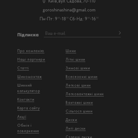
Київ, вул. Садова, 70-110
goroshinashina@gmail.com
Пн-Пт: 9
-18
Сб-Нд: 9
-16
00
00
00
00
Підписка
Про компанію
Шини
Наші партнери
Літні шини
Статті
Зимові шини
Шиномонтаж
Всесезонні шини
Шинний
Легкові шини
калькулятор
Легковантажнi шини
Контакти
Вантажнi шини
Карта сайту
Сільгосп шини
Акції
Диски
Обмін і
Литі диски
повернення
Сталеві диски