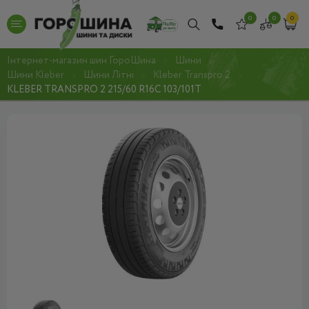
0
0
0
Інтернет-магазин шин ГороШина
Шини
Шини Kleber
Шини Літні
Kleber Transpro 2
KLEBER TRANSPRO 2 215/60 R16C 103/101T