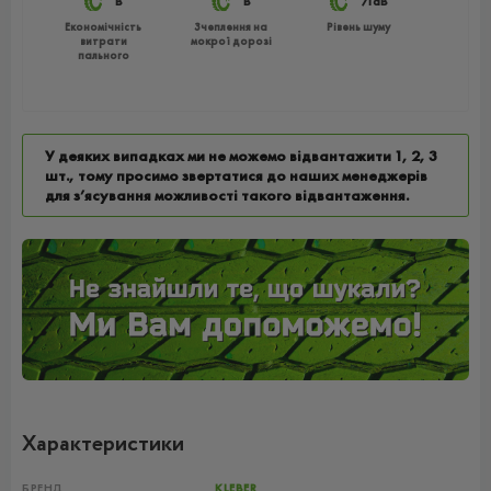
B
B
71dB
Економічність
Зчеплення на
Рівень шуму
витрати
мокрої дорозі
пального
У деяких випадках ми не можемо відвантажити 1, 2, 3
шт., тому просимо звертатися до наших менеджерів
для з’ясування можливості такого відвантаження.
Характеристики
БРЕНД
KLEBER