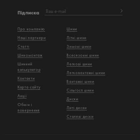
Підписка
Про компанію
Шини
Наші партнери
Літні шини
Статті
Зимові шини
Шиномонтаж
Всесезонні шини
Шинний
Легкові шини
калькулятор
Легковантажнi шини
Контакти
Вантажнi шини
Карта сайту
Сільгосп шини
Акції
Диски
Обмін і
Литі диски
повернення
Сталеві диски