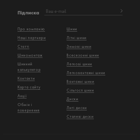
Підписка
Про компанію
Шини
Наші партнери
Літні шини
Статті
Зимові шини
Шиномонтаж
Всесезонні шини
Шинний
Легкові шини
калькулятор
Легковантажнi шини
Контакти
Вантажнi шини
Карта сайту
Сільгосп шини
Акції
Диски
Обмін і
Литі диски
повернення
Сталеві диски