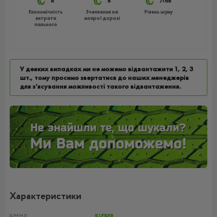
B
B
71dB
Економічність
Зчеплення на
Рівень шуму
витрати
мокрої дорозі
пального
У деяких випадках ми не можемо відвантажити 1, 2, 3
шт., тому просимо звертатися до наших менеджерів
для з’ясування можливості такого відвантаження.
Характеристики
БРЕНД
KLEBER