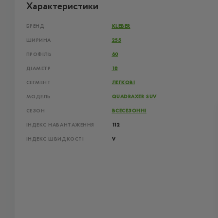
Характеристики
БРЕНД
KLEBER
ШИРИНА
255
ПРОФІЛЬ
60
ДІАМЕТР
18
СЕГМЕНТ
ЛЕГКОВІ
МОДЕЛЬ
QUADRAXER SUV
СЕЗОН
ВСЕСЕЗОННІ
ІНДЕКС НАВАНТАЖЕННЯ
112
ІНДЕКС ШВИДКОСТІ
V