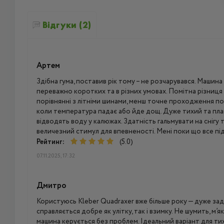
Відгуки (2)
Артем
Здібна гума, поставив рік тому – не розчарувався. Машин
переважно коротких та в різних умовах. Помітна різниця 
порівнянні з літніми шинами, менш точне проходження по
коли температура падає або йде дощ. Дуже тихий та плав
відводять воду у калюжах. Здатність гальмувати на снігу т
величезний стимул для впевненості. Мені поки що все пі
Рейтинг:
(5.0)
07.11.2025, 17:32
Дмитро
Користуюсь Kleber Quadraxer вже більше року — дуже за
справляється добре як улітку, так і взимку. Не шумить, м’я
машина керується без проблем. Ідеальний варіант для тих