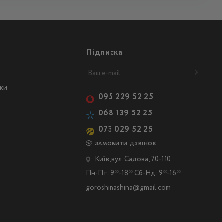
Підписка
ски
095 229 52 25
068 139 52 25
073 029 52 25
ЗАМОВИТИ ДЗВІНОК
Київ, вул. Садова, 70-110
Пн-Пт: 9
-18
Сб-Нд: 9
-16
00
00
00
00
goroshinashina@gmail.com