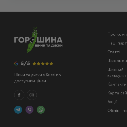
Про комп
Наші пар
Статті
Шиномон
5/5
Шинний
Шини та диски в Києві по
калькуля
доступним цінам
Контакти
Карта са
Акції
Обмін і 