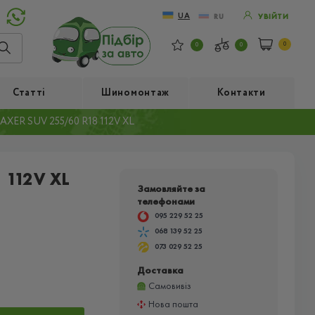
UA
RU
УВІЙТИ
0
0
0
Статті
Шиномонтаж
Контакти
ER SUV 255/60 R18 112V XL
 112V XL
Замовляйте за
телефонами
095 229 52 25
068 139 52 25
073 029 52 25
Доставка
Самовивіз
Нова пошта