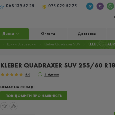
068 139 52 25
073 029 52 25
Диски
Оплата
Доставка
Шини Всесезонні
Kleber Quadraxer SUV
KLEBER QUADRAX
KLEBER QUADRAXER SUV 255/60 R18
5.0
2 відгука
НЕМАЄ НА СКЛАДІ
ПОВІДОМИТИ ПРО НАЯВНІСТЬ