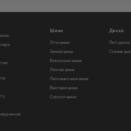
Шини
Диски
анію
Літні шини
Литі диски
тнери
Зимові шини
Сталеві ди
Всесезонні шини
таж
Легкові шини
тор
Легковантажнi шини
Вантажнi шини
йту
Сільгосп шини
повернення