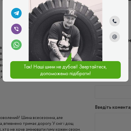
Написати ко
а в основному для домашніх поїздок,
Ім'я*
в керованості в суху спекотну погоду в
воротів, але це компенсується з лишком,
ний хід у будь-яких умовах. Добре
Так! Наші шини не дубові! Звертайтеся,
а безпечно спускатися зі схилу – це
допоможемо підібрати!
дходить.
Ваш e-mail*
Введіть комента
доволений! Шина всесезонна, але
ка, впевнено тримає дорогу. У сніг і дощ
, хто не хоче змінювати гуму кожен сезон.