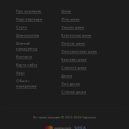
Про компанію
Шини
Наші партнери
Літні шини
Статті
Зимові шини
Шиномонтаж
Всесезонні шини
Шинний
Легкові шини
калькулятор
Легковантажнi шини
Контакти
Вантажнi шини
Карта сайту
Сільгосп шини
Акції
Диски
Обмін і
Литі диски
повернення
Сталеві диски
Всі права захищені © 2016-2026 Горошина