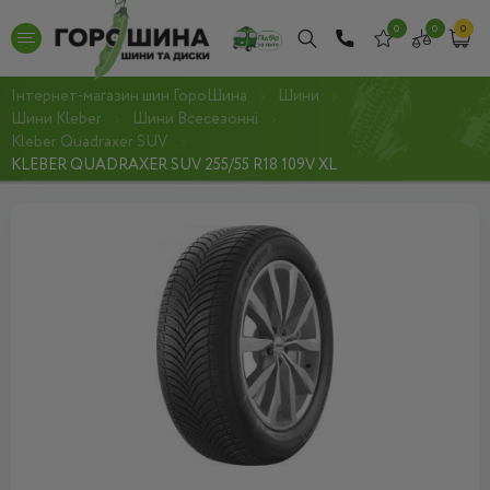
0
0
0
Інтернет-магазин шин ГороШина
Шини
Шини Kleber
Шини Всесезонні
Kleber Quadraxer SUV
KLEBER QUADRAXER SUV 255/55 R18 109V XL