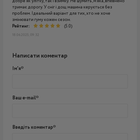
добре як улітку, так і взимку. Не шумить, м’яка, впевнено
тримає дорогу. У сніг і дощ машина керується без
проблем. Ідеальний варіант для тих, хто не хоче
змінювати гуму кожен сезон.
Рейтинг:
(5.0)
18.06.2025, 09:32
Написати коментар
Ім'я*
Ваш e-mail*
Введіть коментар*