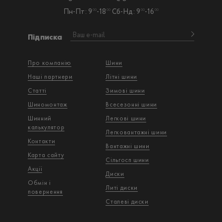
Пн-Пт: 9
-18
Сб-Нд: 9
-16
00
00
00
00
Підписка
Про компанію
Шини
Наші партнери
Літні шини
Статті
Зимові шини
Шиномонтаж
Всесезонні шини
Шинний
Легкові шини
калькулятор
Легковантажнi шини
Контакти
Вантажнi шини
Карта сайту
Сільгосп шини
Акції
Диски
Обмін і
Литі диски
повернення
Сталеві диски