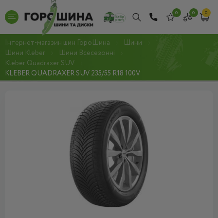
0
0
0
Інтернет-магазин шин ГороШина
Шини
Шини Kleber
Шини Всесезонні
Kleber Quadraxer SUV
KLEBER QUADRAXER SUV 235/55 R18 100V