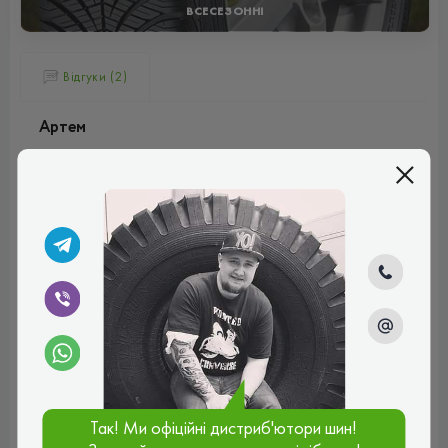
ВСЕСЕЗОННІ
Відгуки (2)
Артем
Здібна гума, поставив рік тому – не розчарувався.
Машина в основному для домашніх поїздок, переважно
коротких та в різних умовах. Помітна різниця в
керованості в суху спекотну погоду в порівнянні з
літніми шинами, менш точне проходження поворотів,
але це компенсується з лишком, коли температура
падає або йде дощ. Дуже тихий та плавний хід у будь-
яких умовах. Добре відводять воду у калюжах. Здатність
гальмувати на снігу та безпечно спускатися зі схилу – це
величезний стимул для впевненості. Мені поки що все
підходить.
Рейтинг:
(5.0)
07.11.2025, 17:32
Так! Ми офіційні дистриб'ютори шин!