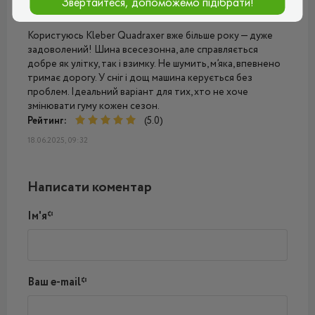
Звертайтеся, допоможемо підібрати!
Дмитро
Користуюсь Kleber Quadraxer вже більше року — дуже
задоволений! Шина всесезонна, але справляється
добре як улітку, так і взимку. Не шумить, м’яка, впевнено
тримає дорогу. У сніг і дощ машина керується без
проблем. Ідеальний варіант для тих, хто не хоче
змінювати гуму кожен сезон.
Рейтинг:
(5.0)
18.06.2025, 09:32
Написати коментар
Ім'я*
Ваш e-mail*