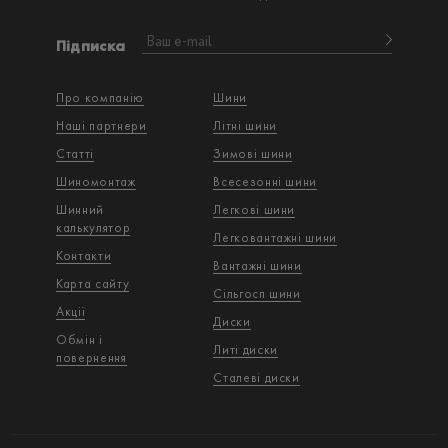
Підписка
Про компанію
Шини
Наші партнери
Літні шини
Статті
Зимові шини
Шиномонтаж
Всесезонні шини
Шинний
Легкові шини
калькулятор
Легковантажнi шини
Контакти
Вантажнi шини
Карта сайту
Сільгосп шини
Акції
Диски
Обмін і
Литі диски
повернення
Сталеві диски