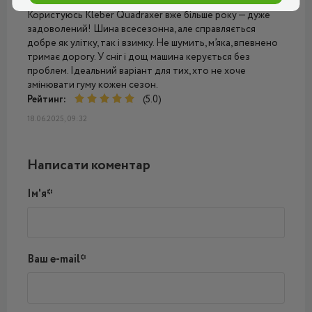
Користуюсь Kleber Quadraxer вже більше року — дуже
задоволений! Шина всесезонна, але справляється
добре як улітку, так і взимку. Не шумить, м’яка, впевнено
тримає дорогу. У сніг і дощ машина керується без
проблем. Ідеальний варіант для тих, хто не хоче
змінювати гуму кожен сезон.
Рейтинг:
(5.0)
18.06.2025, 09:32
Написати коментар
Ім'я*
Ваш e-mail*