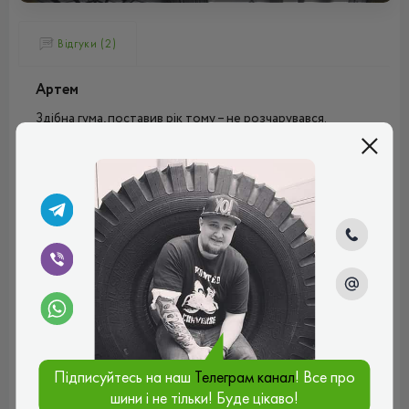
Відгуки (2)
Артем
Здібна гума, поставив рік тому – не розчарувався.
Машина в основному для домашніх поїздок, переважно
коротких та в різних умовах. Помітна різниця в
керованості в суху спекотну погоду в порівнянні з
літніми шинами, менш точне проходження поворотів,
але це компенсується з лишком, коли температура
падає або йде дощ. Дуже тихий та плавний хід у будь-
яких умовах. Добре відводять воду у калюжах. Здатність
гальмувати на снігу та безпечно спускатися зі схилу – це
величезний стимул для впевненості. Мені поки що все
підходить.
Рейтинг:
(5.0)
07.11.2025, 17:32
Підписуйтесь на наш
Телеграм канал
! Все про
шини і не тільки! Буде цікаво!
Дмитро