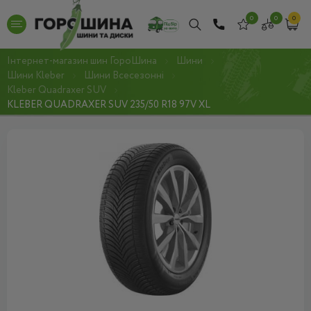
0
0
0
Інтернет-магазин шин ГороШина
Шини
Шини Kleber
Шини Всесезонні
Kleber Quadraxer SUV
KLEBER QUADRAXER SUV 235/50 R18 97V XL