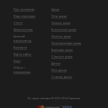
Про компанію
Шини
Наші партнери
Літні шини
Статті
Зимові шини
Шиномонтаж
Всесезонні шини
Шинний
Легкові шини
калькулятор
Легковантажнi шини
Контакти
Вантажнi шини
Карта сайту
Сільгосп шини
Акції
Диски
Обмін і
Литі диски
повернення
Сталеві диски
Всі права захищені © 2016-2026 Горошина