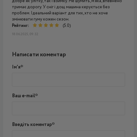
добре як улітку, так і взимку. Не шумить, м’яка, впевнено
тримає дорогу. У сніг і дощ машина керується без
проблем. Ідеальний варіант для тих, хто не хоче
змінювати гуму кожен сезон.
Рейтинг:
(5.0)
18.06.2025, 09:32
Написати коментар
Ім'я*
Ваш e-mail*
Введіть коментар*