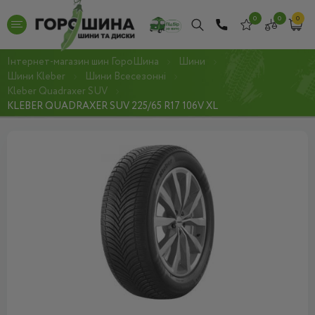
0
0
0
Інтернет-магазин шин ГороШина
Шини
Шини Kleber
Шини Всесезонні
Kleber Quadraxer SUV
KLEBER QUADRAXER SUV 225/65 R17 106V XL