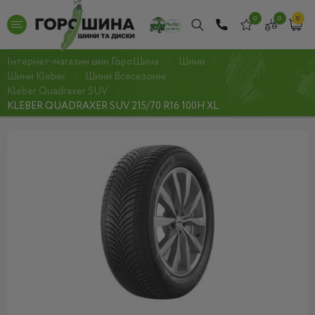
0
0
0
Інтернет-магазин шин ГороШина
Шини
Шини Kleber
Шини Всесезонні
Kleber Quadraxer SUV
KLEBER QUADRAXER SUV 215/70 R16 100H XL