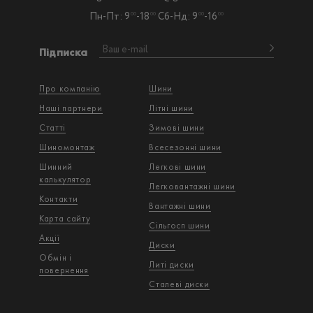
Пн-Пт: 9
-18
Сб-Нд: 9
-16
00
00
00
00
Підписка
Про компанію
Шини
Наші партнери
Літні шини
Статті
Зимові шини
Шиномонтаж
Всесезонні шини
Шинний
Легкові шини
калькулятор
Легковантажнi шини
Контакти
Вантажнi шини
Карта сайту
Сільгосп шини
Акції
Диски
Обмін і
Литі диски
повернення
Сталеві диски