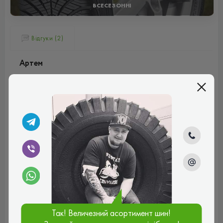
ВСЕСЕЗОННІ
Відгуки (2)
Артем
Здібна гума, поставив рік тому – не розчарувався.
Машина в основному для домашніх поїздок, переважно
коротких та в різних умовах. Помітна різниця в
керованості в суху спекотну погоду в порівнянні з
літніми шинами, менш точне проходження поворотів,
але це компенсується з лишком, коли температура
падає або йде дощ. Дуже тихий та плавний хід у будь-
яких умовах. Добре відводять воду у калюжах. Здатність
гальмувати на снігу та безпечно спускатися зі схилу – це
величезний стимул для впевненості. Мені поки що все
підходить.
Рейтинг:
(5.0)
07.11.2025, 17:32
Так! Величезний асортимент шин!