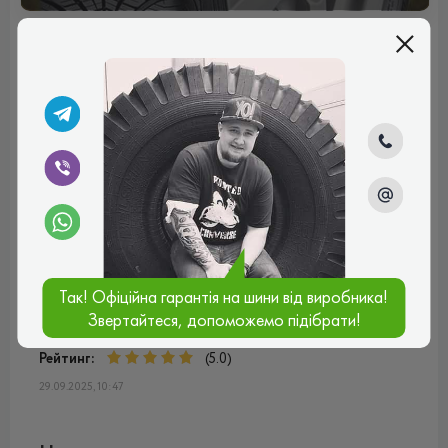
Відгуки (1)
Роман
Користуюсь Quadraxer 3 уже декілька місяців — загалом
враження хороше. Шина справді всесезонна: в суху
погоду керованість стабільна, гальмування
передбачуване. У мокрих умовах — дренаж протектора
працює добре, аквапланування виникає зрідка. На снігу
та при невеликому льодові — теж непогано, хоча не як у
спеціалізованій зимовій гумі.
Так! Офіційна гарантія на шини від виробника!
Комфорт — одна з сильних сторін: шум на дорозі
Звертайтеся, допоможемо підібрати!
середній-низький, вібрацій небагато, їзда м’яка. Знос
після короткого пробігу поки що мінімальний.
Рейтинг:
(5.0)
29.09.2025, 10:47