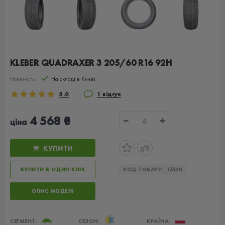
KLEBER QUADRAXER 3 205/60 R16 92H
Наявність:
На складі в Києві
5.0
1 відгук
4 568 ₴
−
+
ціна
КУПИТИ
КУПИТИ В ОДИН КЛІК
КОД ТОВАРУ:
17538
ОПИС МОДЕЛІ
СЕГМЕНТ:
СЕЗОН:
КРАЇНА: