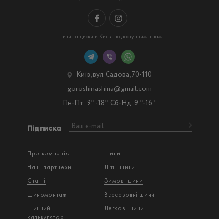
Шини та диски в Києві по доступним цінам
Київ, вул. Садова, 70-110
goroshinashina@gmail.com
Пн-Пт: 9
-18
Сб-Нд: 9
-16
00
00
00
00
Підписка
Про компанію
Шини
Наші партнери
Літні шини
Статті
Зимові шини
Шиномонтаж
Всесезонні шини
Шинний
Легкові шини
калькулятор