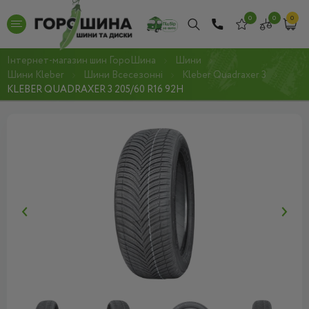
0
0
0
Інтернет-магазин шин ГороШина
Шини
Шини Kleber
Шини Всесезонні
Kleber Quadraxer 3
KLEBER QUADRAXER 3 205/60 R16 92H