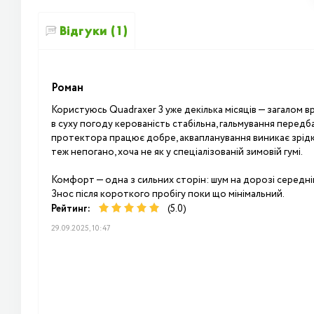
Відгуки (1)
Роман
Користуюсь Quadraxer 3 уже декілька місяців — загалом 
в суху погоду керованість стабільна, гальмування передб
протектора працює добре, аквапланування виникає зрідка
теж непогано, хоча не як у спеціалізованій зимовій гумі.
Комфорт — одна з сильних сторін: шум на дорозі середній-
Знос після короткого пробігу поки що мінімальний.
Рейтинг:
(5.0)
29.09.2025, 10:47