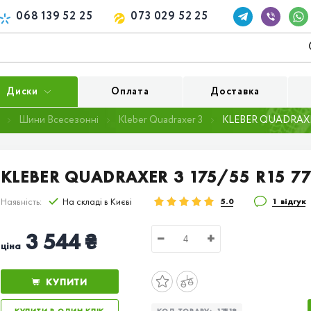
068 139 52 25
073 029 52 25
Диски
Оплата
Доставка
Шини Всесезонні
Kleber Quadraxer 3
KLEBER QUADRAXER
KLEBER QUADRAXER 3 175/55 R15 7
Наявність:
На складі в Києві
5.0
1 відгук
3 544 ₴
−
+
ціна
КУПИТИ