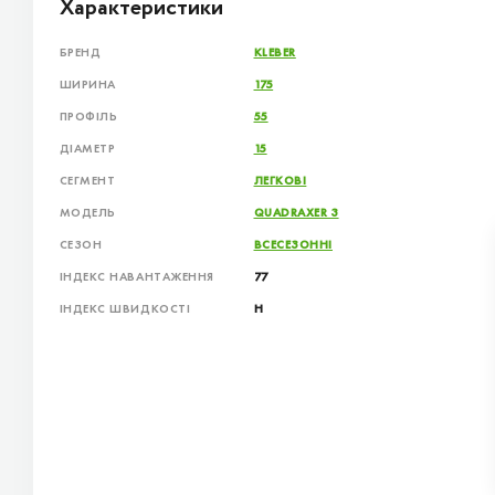
Характеристики
БРЕНД
KLEBER
ШИРИНА
175
ПРОФІЛЬ
55
ДІАМЕТР
15
СЕГМЕНТ
ЛЕГКОВІ
МОДЕЛЬ
QUADRAXER 3
СЕЗОН
ВСЕСЕЗОННІ
ІНДЕКС НАВАНТАЖЕННЯ
77
ІНДЕКС ШВИДКОСТІ
H