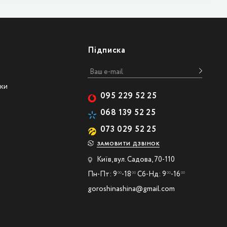
Підписка
ски
095 229 52 25
068 139 52 25
073 029 52 25
ЗАМОВИТИ ДЗВІНОК
Київ, вул. Садова, 70-110
Пн-Пт: 9
-18
Сб-Нд: 9
-16
00
00
00
00
goroshinashina@gmail.com