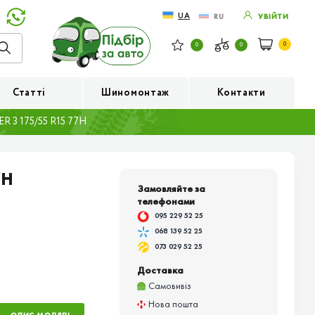
UA
RU
УВІЙТИ
0
0
0
Статті
Шиномонтаж
Контакти
 3 175/55 R15 77H
7H
Замовляйте за
телефонами
095 229 52 25
068 139 52 25
073 029 52 25
Доставка
Самовивіз
Нова пошта