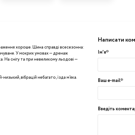
Написати ко
враження хороше. Шина справді всесезонна:
Ім'я*
ачуване. У мокрих умовах — дренаж
. На снігу та при невеликому льодові —
низький, вібрацій небагато, їзда м’яка.
Ваш e-mail*
Введіть комента