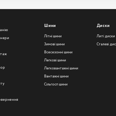
Шини
Диски
анію
Літні шини
Литі диски
тнери
Зимові шини
Сталеві ди
Всесезонні шини
таж
Легкові шини
тор
Легковантажнi шини
Вантажнi шини
йту
Сільгосп шини
повернення