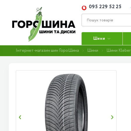
095 229 52 25
Шини
Інтернет-магазин шин ГороШина
Шини
Шини Kleber